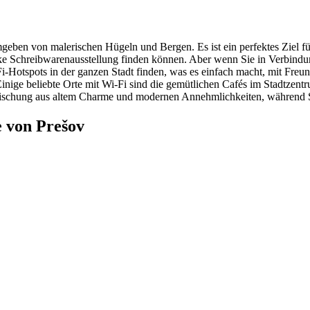
eben von malerischen Hügeln und Bergen. Es ist ein perfektes Ziel für 
ke Schreibwarenausstellung finden können. Aber wenn Sie in Verbindun
Fi-Hotspots in der ganzen Stadt finden, was es einfach macht, mit Freu
ige beliebte Orte mit Wi-Fi sind die gemütlichen Cafés im Stadtzentr
Mischung aus altem Charme und modernen Annehmlichkeiten, während Si
 von Prešov