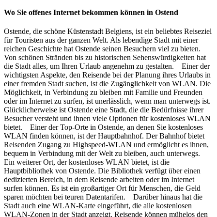
Wo Sie offenes Internet bekommen können in Ostend
Ostende, die schöne Küstenstadt Belgiens, ist ein beliebtes Reiseziel
für Touristen aus der ganzen Welt. Als lebendige Stadt mit einer
reichen Geschichte hat Ostende seinen Besuchern viel zu bieten.
Von schönen Stränden bis zu historischen Sehenswürdigkeiten hat
die Stadt alles, um Ihren Urlaub angenehm zu gestalten. Einer der
wichtigsten Aspekte, den Reisende bei der Planung ihres Urlaubs in
einer fremden Stadt suchen, ist die Zugänglichkeit von WLAN. Die
Möglichkeit, in Verbindung zu bleiben mit Familie und Freunden
oder im Internet zu surfen, ist unerlässlich, wenn man unterwegs ist.
Glücklicherweise ist Ostende eine Stadt, die die Bedürfnisse ihrer
Besucher versteht und ihnen viele Optionen für kostenloses WLAN
bietet. Einer der Top-Orte in Ostende, an denen Sie kostenloses
WLAN finden können, ist der Hauptbahnhof. Der Bahnhof bietet
Reisenden Zugang zu Highspeed-WLAN und ermöglicht es ihnen,
bequem in Verbindung mit der Welt zu bleiben, auch unterwegs.
Ein weiterer Ort, der kostenloses WLAN bietet, ist die
Hauptbibliothek von Ostende. Die Bibliothek verfügt über einen
dedizierten Bereich, in dem Reisende arbeiten oder im Internet
surfen können. Es ist ein großartiger Ort für Menschen, die Geld
sparen möchten bei teuren Datentarifen. Darüber hinaus hat die
Stadt auch eine WLAN-Karte eingeführt, die alle kostenlosen
WLAN-Zonen in der Stadt anzeigt. Reisende können mühelos den