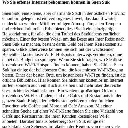
Wo Sie offenes Internet bekommen können in Saen Suk
Saen Suk, eine kleine, aber charmante Stadt in der östlichen Provinz
Chonburi gelegen, ist ein verborgenes Juwel, das darauf wartet,
entdeckt zu werden. Mit ihrer ruhigen Atmosphäre, alten Tempeln
und reichen kulturellen Erbe bietet diese Stadt eine einzigartige
Reiseerfahrung für alle, die dem Trubel des Stadtlebens entfliehen
möchten. Einer der besten Wege, um das Beste aus Ihrer Reise nach
Saen Suk zu machen, besteht darin, Geld bei Ihren Reisekosten zu
sparen. Glücklicherweise können Sie sich mit der wachsenden
Beliebtheit kostenloser Wi-Fi-Hotspots unterwegs verbinden, ohne
dabei das Budget zu sprengen. Wenn Sie sich fragen, wo Sie diese
kostenlosen Wi-Fi-Hotspots finden können, haben Sie Glück. Saen
Suk hat einige der beliebtesten Orte, die kostenlosen Wi-Fi-Zugang
bieten. Einer der besten Orte, um kostenloses Wi-Fi zu finden, ist die
örtliche Bibliothek. Hier können Sie nicht nur kostenlos im Internet
surfen, sondern auch ein Buch ausleihen und mehr über die reiche
Geschichte der Stadt erfahren. Ein weiterer großartiger Ort, um
kostenloses Wi-Fi zu finden, sind die Cafés und Restaurants in der
ganzen Stadt. Einige der beliebtesten gehören zu den örtlichen
Favoriten wie Coffee and More und Café Amazon. Mit einer
schnellen Suche auf einer Wi-Fi-Karte finden Sie eine Vielzahl von
Cafés und Restaurants, die ihren Kunden kostenloses Wi-Fi
anbieten. Darüber hinaus beherbergt Saen Suk einige der
spektakulärsten Sehenswürdigkeiten der Region, von denen viele