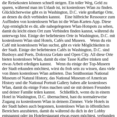
die Reisekosten können schnell steigen. Ein toller Weg, Geld zu
sparen, während man im Urlaub ist, ist kostenloses Wlan zu finden.
Glücklicherweise gibt es in Washington, D.C. viele großartige Orte,
an denen du dich verbinden kannst. Eine hilfreiche Ressource zum
Auffinden von kostenlosem Wlan ist die Wlan-Karten-App. Diese
App ermöglicht es dir, alle nahegelegenen Wlan-Hotspots zu sehen,
damit du leicht einen Ort zum Verbinden finden kannst, während du
unterwegs bist. Einige der beliebtesten Orte in Washington, D.C. mit
kostenlosem Wlan sind Hotels, Cafés und Museen. Wenn du ein
Café mit kostenlosem Wlan suchst, gibt es viele Möglichkeiten in
der Stadt. Einige der beliebtesten Cafés in Washington, D.C. sind
Busboys and Poets, Dolcezza Gelato und Open City. All diese Orte
bieten kostenloses Wlan, damit du eine Tasse Kaffee trinken und
etwas Arbeit erledigen kannst. Wenn du einige der Top-Museen
der Stadt erkunden möchtest, wirst du froh sein zu wissen, dass viele
von ihnen kostenloses Wlan anbieten. Das Smithsonian National
Museum of Natural History, das National Museum of American
History und die National Portrait Gallery haben alle kostenloses
Wlan, damit du einige Fotos machen und sie mit deinen Freunden
und deiner Familie teilen kannst. Schließlich, wenn du in einem
Hotel in Washington, D.C. übernachtest, hast du normalerweise
Zugang zu kostenlosem Wlan in deinem Zimmer. Viele Hotels in
der Stadt haben auch begonnen, kostenloses Wlan in öffentlichen
Bereichen anzubieten, damit du während du dich in der Lobby
entspannst oder im Hotelrestaurant etwas essen möchtest, verbunden