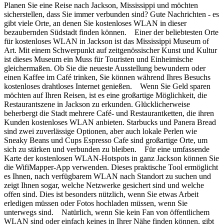
Planen Sie eine Reise nach Jackson, Mississippi und möchten
sicherstellen, dass Sie immer verbunden sind? Gute Nachrichten - es
gibt viele Orte, an denen Sie kostenloses WLAN in dieser
bezaubernden Südstadt finden können. Einer der beliebtesten Orte
für kostenloses WLAN in Jackson ist das Mississippi Museum of
Art. Mit einem Schwerpunkt auf zeitgenössischer Kunst und Kultur
ist dieses Museum ein Muss für Touristen und Einheimische
gleichermaßen. Ob Sie die neueste Ausstellung bewundern oder
einen Kaffee im Café trinken, Sie können während Ihres Besuchs
kostenloses drahtloses Internet genießen. Wenn Sie Geld sparen
möchten auf Ihren Reisen, ist es eine großartige Möglichkeit, die
Restaurantszene in Jackson zu erkunden. Glücklicherweise
beherbergt die Stadt mehrere Café- und Restaurantketten, die ihren
Kunden kostenloses WLAN anbieten. Starbucks und Panera Bread
sind zwei zuverlässige Optionen, aber auch lokale Perlen wie
Sneaky Beans und Cups Espresso Cafe sind großartige Orte, um
sich zu stärken und verbunden zu bleiben. Für eine umfassende
Karte der kostenlosen WLAN-Hotspots in ganz Jackson können Sie
die WifiMapper-App verwenden. Dieses praktische Tool ermöglicht
es Ihnen, nach verfügbarem WLAN nach Standort zu suchen und
zeigt Ihnen sogar, welche Netzwerke gesichert sind und welche
offen sind. Dies ist besonders nützlich, wenn Sie etwas Arbeit
erledigen müssen oder Fotos hochladen müssen, wenn Sie
unterwegs sind. Natürlich, wenn Sie kein Fan von öffentlichem
WLAN sind oder einfach keines in Ihrer Nähe finden können, gibt