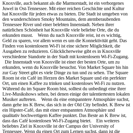
Knoxville, auch bekannt als die Marmorstadt, ist ein verborgenes
Juwel in Ost-Tennessee. Mit einer reichen Geschichte und Kultur
hat Knoxville für jeden etwas zu bieten. Die Stadt ist umgeben von
den wunderschönen Smoky Mountains, dem atemberaubenden
Tennessee River und einer belebten Innenstadt. Neben ihrer
natürlichen Schönheit hat Knoxville viele beliebte Orte, die du
erkunden musst. Wenn du nach Knoxville reist, ist es wichtig,
Geld zu sparen, vor allem wenn es um die Konnektivität geht. Das
Finden von kostenlosem Wi-Fi ist eine sichere Möglichkeit, die
Ausgaben zu reduzieren. Glücklicherweise gibt es in Knoxville
verschiedene Standorte in der Stadt mit kostenlosem Wi-Fi-Zugang.
Die Innenstadt von Knoxville ist einer der besten Orte, um zu
erkunden, wenn du Knoxville besuchst. Von Market Square bis hin
zur Gay Street gibt es viele Dinge zu tun und zu sehen. The Square
Room ist ein Café im Herzen des Market Square und ein perfekter
Ort, um einen Kaffee zu trinken und kostenloses Wi-Fi zu nutzen.
Während du im Square Room bist, solltest du unbedingt eine ihrer
Live-Musikshows sehen, bei denen einige der talentiertesten lokalen
Musiker auftreten. Wenn du eine entspanntere Atmosphäre suchst,
dann gehe ins K Brew, das sich in der Old City befindet. K Brew ist
ein Hipster-Café, das mit einer entspannten Atmosphäre und
qualitativ hochwertigem Kaffee punktet. Das Beste an K Brew ist,
dass das Café kostenlosen Wi-Fi-Zugang bietet. Ein weiteres
beliebtes Ziel in Knoxville ist der Campus der University of
Tennessee. Wenn du einen Ort zum Lernen suchst, dann ist die