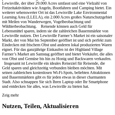
Lewisville, der über 29.000 Acres umfasst und eine Vielzahl von
Freizeitaktivitäten wie Angeln, Bootfahren und Camping bietet. Ein
weiterer sehenswerter Ort ist das Lewisville Lake Environmental
Learning Area (LLELA), ein 2.000 Acres großes Naturschutzgebiet
mit Meilen von Wanderwegen, Vogelbeobachtung und
Wildtierbeobachtung. Reisende können auch Geld für
Lebensmittel sparen, indem sie die zahlreichen Bauernmärkte von
Lewisville nutzen. Der Lewisville Farmer’s Market ist ein saisonaler
Markt, der von Mai bis September geöffnet ist und sich perfekt zum
Eindecken mit frischem Obst und anderen lokal produzierten Waren
eignet. Für das ganzjährige Einkaufen ist der Highland Village
Farmer’s Market am Samstag geöffnet und bietet Verkäufer, die alles
von Obst und Gemüse bis hin zu Honig und Backwaren verkaufen.
Insgesamt ist Lewisville ein ideales Reiseziel für Reisende, die
Geld sparen und gleichzeitig verbunden bleiben möchten. Mit
seinen zahlreichen kostenlosen Wi-Fi-Spots, beliebten Attraktionen
und Bauernmärkten gibt es für jeden etwas in dieser charmanten
Stadt. Also schnappen Sie sich Ihren Laptop oder Ihr Smartphone
und entdecken Sie alles, was Lewisville zu bieten hat.
Zeig mehr
Nutzen, Teilen, Aktualisieren