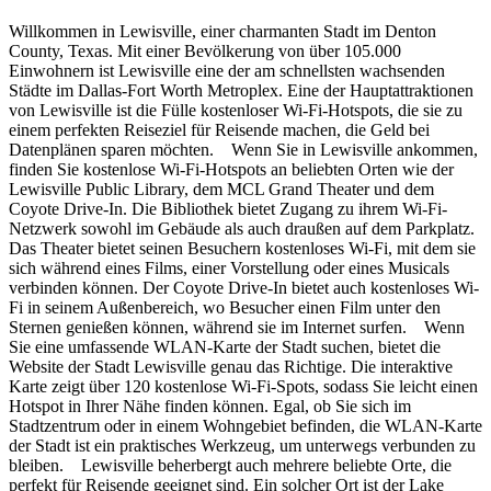
Willkommen in Lewisville, einer charmanten Stadt im Denton
County, Texas. Mit einer Bevölkerung von über 105.000
Einwohnern ist Lewisville eine der am schnellsten wachsenden
Städte im Dallas-Fort Worth Metroplex. Eine der Hauptattraktionen
von Lewisville ist die Fülle kostenloser Wi-Fi-Hotspots, die sie zu
einem perfekten Reiseziel für Reisende machen, die Geld bei
Datenplänen sparen möchten. Wenn Sie in Lewisville ankommen,
finden Sie kostenlose Wi-Fi-Hotspots an beliebten Orten wie der
Lewisville Public Library, dem MCL Grand Theater und dem
Coyote Drive-In. Die Bibliothek bietet Zugang zu ihrem Wi-Fi-
Netzwerk sowohl im Gebäude als auch draußen auf dem Parkplatz.
Das Theater bietet seinen Besuchern kostenloses Wi-Fi, mit dem sie
sich während eines Films, einer Vorstellung oder eines Musicals
verbinden können. Der Coyote Drive-In bietet auch kostenloses Wi-
Fi in seinem Außenbereich, wo Besucher einen Film unter den
Sternen genießen können, während sie im Internet surfen. Wenn
Sie eine umfassende WLAN-Karte der Stadt suchen, bietet die
Website der Stadt Lewisville genau das Richtige. Die interaktive
Karte zeigt über 120 kostenlose Wi-Fi-Spots, sodass Sie leicht einen
Hotspot in Ihrer Nähe finden können. Egal, ob Sie sich im
Stadtzentrum oder in einem Wohngebiet befinden, die WLAN-Karte
der Stadt ist ein praktisches Werkzeug, um unterwegs verbunden zu
bleiben. Lewisville beherbergt auch mehrere beliebte Orte, die
perfekt für Reisende geeignet sind. Ein solcher Ort ist der Lake