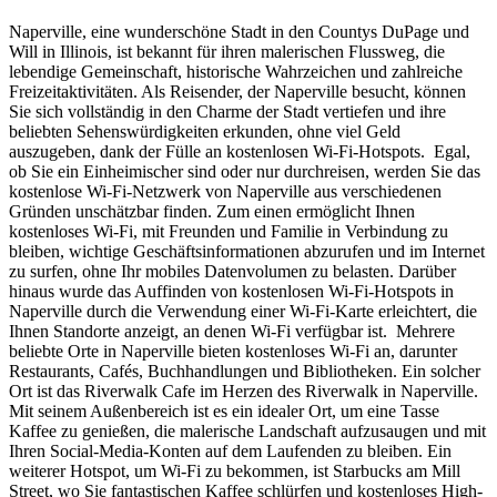
Naperville, eine wunderschöne Stadt in den Countys DuPage und
Will in Illinois, ist bekannt für ihren malerischen Flussweg, die
lebendige Gemeinschaft, historische Wahrzeichen und zahlreiche
Freizeitaktivitäten. Als Reisender, der Naperville besucht, können
Sie sich vollständig in den Charme der Stadt vertiefen und ihre
beliebten Sehenswürdigkeiten erkunden, ohne viel Geld
auszugeben, dank der Fülle an kostenlosen Wi-Fi-Hotspots. Egal,
ob Sie ein Einheimischer sind oder nur durchreisen, werden Sie das
kostenlose Wi-Fi-Netzwerk von Naperville aus verschiedenen
Gründen unschätzbar finden. Zum einen ermöglicht Ihnen
kostenloses Wi-Fi, mit Freunden und Familie in Verbindung zu
bleiben, wichtige Geschäftsinformationen abzurufen und im Internet
zu surfen, ohne Ihr mobiles Datenvolumen zu belasten. Darüber
hinaus wurde das Auffinden von kostenlosen Wi-Fi-Hotspots in
Naperville durch die Verwendung einer Wi-Fi-Karte erleichtert, die
Ihnen Standorte anzeigt, an denen Wi-Fi verfügbar ist. Mehrere
beliebte Orte in Naperville bieten kostenloses Wi-Fi an, darunter
Restaurants, Cafés, Buchhandlungen und Bibliotheken. Ein solcher
Ort ist das Riverwalk Cafe im Herzen des Riverwalk in Naperville.
Mit seinem Außenbereich ist es ein idealer Ort, um eine Tasse
Kaffee zu genießen, die malerische Landschaft aufzusaugen und mit
Ihren Social-Media-Konten auf dem Laufenden zu bleiben. Ein
weiterer Hotspot, um Wi-Fi zu bekommen, ist Starbucks am Mill
Street, wo Sie fantastischen Kaffee schlürfen und kostenloses High-