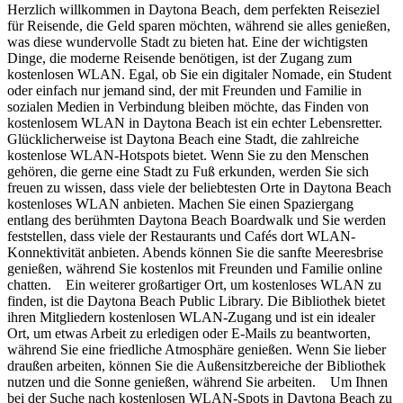
Herzlich willkommen in Daytona Beach, dem perfekten Reiseziel
für Reisende, die Geld sparen möchten, während sie alles genießen,
was diese wundervolle Stadt zu bieten hat. Eine der wichtigsten
Dinge, die moderne Reisende benötigen, ist der Zugang zum
kostenlosen WLAN. Egal, ob Sie ein digitaler Nomade, ein Student
oder einfach nur jemand sind, der mit Freunden und Familie in
sozialen Medien in Verbindung bleiben möchte, das Finden von
kostenlosem WLAN in Daytona Beach ist ein echter Lebensretter.
Glücklicherweise ist Daytona Beach eine Stadt, die zahlreiche
kostenlose WLAN-Hotspots bietet. Wenn Sie zu den Menschen
gehören, die gerne eine Stadt zu Fuß erkunden, werden Sie sich
freuen zu wissen, dass viele der beliebtesten Orte in Daytona Beach
kostenloses WLAN anbieten. Machen Sie einen Spaziergang
entlang des berühmten Daytona Beach Boardwalk und Sie werden
feststellen, dass viele der Restaurants und Cafés dort WLAN-
Konnektivität anbieten. Abends können Sie die sanfte Meeresbrise
genießen, während Sie kostenlos mit Freunden und Familie online
chatten. Ein weiterer großartiger Ort, um kostenloses WLAN zu
finden, ist die Daytona Beach Public Library. Die Bibliothek bietet
ihren Mitgliedern kostenlosen WLAN-Zugang und ist ein idealer
Ort, um etwas Arbeit zu erledigen oder E-Mails zu beantworten,
während Sie eine friedliche Atmosphäre genießen. Wenn Sie lieber
draußen arbeiten, können Sie die Außensitzbereiche der Bibliothek
nutzen und die Sonne genießen, während Sie arbeiten. Um Ihnen
bei der Suche nach kostenlosen WLAN-Spots in Daytona Beach zu