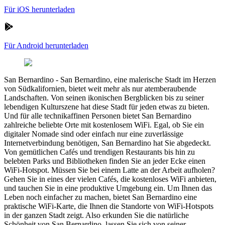
Für iOS herunterladen
Für Android herunterladen
San Bernardino
-
San Bernardino, eine malerische Stadt im Herzen
von Südkalifornien, bietet weit mehr als nur atemberaubende
Landschaften. Von seinen ikonischen Bergblicken bis zu seiner
lebendigen Kulturszene hat diese Stadt für jeden etwas zu bieten.
Und für alle technikaffinen Personen bietet San Bernardino
zahlreiche beliebte Orte mit kostenlosem WiFi. Egal, ob Sie ein
digitaler Nomade sind oder einfach nur eine zuverlässige
Internetverbindung benötigen, San Bernardino hat Sie abgedeckt.
Von gemütlichen Cafés und trendigen Restaurants bis hin zu
belebten Parks und Bibliotheken finden Sie an jeder Ecke einen
WiFi-Hotspot. Müssen Sie bei einem Latte an der Arbeit aufholen?
Gehen Sie in eines der vielen Cafés, die kostenloses WiFi anbieten,
und tauchen Sie in eine produktive Umgebung ein. Um Ihnen das
Leben noch einfacher zu machen, bietet San Bernardino eine
praktische WiFi-Karte, die Ihnen die Standorte von WiFi-Hotspots
in der ganzen Stadt zeigt. Also erkunden Sie die natürliche
Schönheit von San Bernardino, lassen Sie sich von seiner