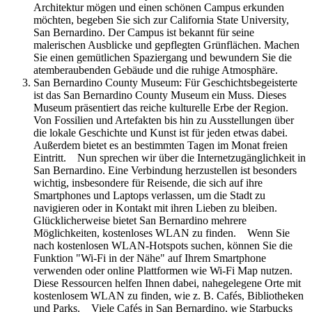
Architektur mögen und einen schönen Campus erkunden
möchten, begeben Sie sich zur California State University,
San Bernardino. Der Campus ist bekannt für seine
malerischen Ausblicke und gepflegten Grünflächen. Machen
Sie einen gemütlichen Spaziergang und bewundern Sie die
atemberaubenden Gebäude und die ruhige Atmosphäre.
San Bernardino County Museum: Für Geschichtsbegeisterte
ist das San Bernardino County Museum ein Muss. Dieses
Museum präsentiert das reiche kulturelle Erbe der Region.
Von Fossilien und Artefakten bis hin zu Ausstellungen über
die lokale Geschichte und Kunst ist für jeden etwas dabei.
Außerdem bietet es an bestimmten Tagen im Monat freien
Eintritt. Nun sprechen wir über die Internetzugänglichkeit in
San Bernardino. Eine Verbindung herzustellen ist besonders
wichtig, insbesondere für Reisende, die sich auf ihre
Smartphones und Laptops verlassen, um die Stadt zu
navigieren oder in Kontakt mit ihren Lieben zu bleiben.
Glücklicherweise bietet San Bernardino mehrere
Möglichkeiten, kostenloses WLAN zu finden. Wenn Sie
nach kostenlosen WLAN-Hotspots suchen, können Sie die
Funktion "Wi-Fi in der Nähe" auf Ihrem Smartphone
verwenden oder online Plattformen wie Wi-Fi Map nutzen.
Diese Ressourcen helfen Ihnen dabei, nahegelegene Orte mit
kostenlosem WLAN zu finden, wie z. B. Cafés, Bibliotheken
und Parks. Viele Cafés in San Bernardino, wie Starbucks