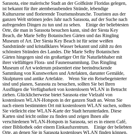
Sarasota, eine malerische Stadt an der Golfküste Floridas gelegen,
ist bekannt für ihre atemberaubenden Strände, lebendige
Kulturszene und florierende Tourismusbranche. Touristen aus der
ganzen Welt strömen jedes Jahr nach Sarasota, auf der Suche nach
aufregenden Dingen zu tun und zu sehen. Einige der beliebtesten
Orte, die man in Sarasota besuchen kann, sind der Siesta Key
Beach, die Marie Selby Botanischen Gärten und das Ringling
Museum of Art. Der Siesta Key Beach ist für seine weißen
Sandstrände und kristallklares Wasser bekannt und zählt zu den
schönsten Stränden des Landes. Die Marie Selby Botanischen
Gärten hingegen sind ein großartiger Ort für Naturliebhaber mit
ihrer vielfältigen Flora- und Faunensammlung. Das Ringling
Museum of Art wiederum präsentiert eine beeindruckende
Sammlung von Kunstwerken und Artefakten, darunter Gemälde,
Skulpturen und antike Artefakte. Wenn Sie ein Reisebegeisterter
sind und planen, Sarasota zu besuchen, sollten Sie bei Ihren
Ausflügen die Verfügbarkeit von kostenlosem WLAN in Betracht
ziehen. Glücklicherweise bietet Sarasota eine Vielzahl von
kostenlosen WLAN-Hotspots in der ganzen Stadt an. Wenn Sie
nach einem bestimmten Ort mit kostenlosem WLAN suchen, sollten
Sie vielleicht eine WLAN-Karte der Stadt herunterladen. Diese
Karten sind leicht online zu finden und zeigen Ihnen alle
verschiedenen WLAN-Hotspots in Sarasota, sei es in einem Café,
einer Bibliothek oder einem Einkaufszentrum. Einige der beliebten
Orte, an denen Sie in Sarasota kostenloses WLAN finden können,