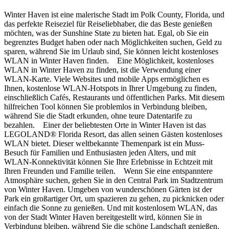
Winter Haven ist eine malerische Stadt im Polk County, Florida, und
das perfekte Reiseziel für Reiseliebhaber, die das Beste genießen
möchten, was der Sunshine State zu bieten hat. Egal, ob Sie ein
begrenztes Budget haben oder nach Möglichkeiten suchen, Geld zu
sparen, während Sie im Urlaub sind, Sie können leicht kostenloses
WLAN in Winter Haven finden. Eine Möglichkeit, kostenloses
WLAN in Winter Haven zu finden, ist die Verwendung einer
WLAN-Karte. Viele Websites und mobile Apps ermöglichen es
Ihnen, kostenlose WLAN-Hotspots in Ihrer Umgebung zu finden,
einschließlich Cafés, Restaurants und öffentlichen Parks. Mit diesem
hilfreichen Tool können Sie problemlos in Verbindung bleiben,
während Sie die Stadt erkunden, ohne teure Datentarife zu
bezahlen. Einer der beliebtesten Orte in Winter Haven ist das
LEGOLAND® Florida Resort, das allen seinen Gästen kostenloses
WLAN bietet. Dieser weltbekannte Themenpark ist ein Muss-
Besuch für Familien und Enthusiasten jeden Alters, und mit
WLAN-Konnektivität können Sie Ihre Erlebnisse in Echtzeit mit
Ihren Freunden und Familie teilen. Wenn Sie eine entspanntere
Atmosphäre suchen, gehen Sie in den Central Park im Stadtzentrum
von Winter Haven. Umgeben von wunderschönen Gärten ist der
Park ein großartiger Ort, um spazieren zu gehen, zu picknicken oder
einfach die Sonne zu genießen. Und mit kostenlosem WLAN, das
von der Stadt Winter Haven bereitgestellt wird, können Sie in
Verbindung bleiben, während Sie die schöne Landschaft genießen.