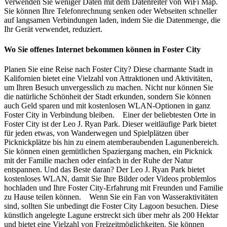
Verwenden Sie weniger Daten mit dem Datenreiter von WiFi Map.
Sie können Ihre Telefonrechnung senken oder Webseiten schneller
auf langsamen Verbindungen laden, indem Sie die Datenmenge, die
Ihr Gerät verwendet, reduziert.
Wo Sie offenes Internet bekommen können in Foster City
Planen Sie eine Reise nach Foster City? Diese charmante Stadt in
Kalifornien bietet eine Vielzahl von Attraktionen und Aktivitäten,
um Ihren Besuch unvergesslich zu machen. Nicht nur können Sie
die natürliche Schönheit der Stadt erkunden, sondern Sie können
auch Geld sparen und mit kostenlosen WLAN-Optionen in ganz
Foster City in Verbindung bleiben. Einer der beliebtesten Orte in
Foster City ist der Leo J. Ryan Park. Dieser weitläufige Park bietet
für jeden etwas, von Wanderwegen und Spielplätzen über
Picknickplätze bis hin zu einem atemberaubenden Lagunenbereich.
Sie können einen gemütlichen Spaziergang machen, ein Picknick
mit der Familie machen oder einfach in der Ruhe der Natur
entspannen. Und das Beste daran? Der Leo J. Ryan Park bietet
kostenloses WLAN, damit Sie Ihre Bilder oder Videos problemlos
hochladen und Ihre Foster City-Erfahrung mit Freunden und Familie
zu Hause teilen können. Wenn Sie ein Fan von Wasseraktivitäten
sind, sollten Sie unbedingt die Foster City Lagoon besuchen. Diese
künstlich angelegte Lagune erstreckt sich über mehr als 200 Hektar
und bietet eine Vielzahl von Freizeitmöglichkeiten. Sie können