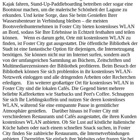
Kajak fahren, Stand-Up-Paddleboarding betreiben oder sogar eine
Bootstour machen, um die malerische Schönheit der Lagune zu
erkunden. Und keine Sorge, dass Sie beim Genießen Ihrer
Wasserabenteuer in Verbindung bleiben – die meisten
Bootsverleihunternehmen in Foster City bieten kostenloses WLAN
an Bord, sodass Sie Ihre Erlebnisse in Echtzeit festhalten und teilen
können. Wenn es darum geht, Orte mit kostenlosem WLAN zu
finden, ist Foster City gut ausgestattet. Die öffentliche Bibliothek der
Stadt ist eine fantastische Option für diejenigen, die Internetzugang
benötigen. Sie können nicht nur im Internet surfen, sondern auch
von der umfangreichen Sammlung an Büchern, Zeitschriften und
Multimediarezensionen der Bibliothek profitieren. Beim Besuch der
Bibliothek können Sie sich problemlos in ihr kostenloses WLAN-
Netzwerk einloggen und alle dringenden Arbeiten oder Recherchen
erledigen. Ein weiterer großartiger Ort für kostenloses WLAN in
Foster City sind die lokalen Cafés. Die Gegend bietet mehrere
beliebte Kaffeeketten wie Starbucks und Peet's Coffee. Schnappen
Sie sich Ihr Lieblingskoffein und nutzen Sie deren kostenloses
WLAN, während Sie eine entspannte Pause in gemütlicher
Atmosphäre genießen. Darüber hinaus ist Foster City mit
verschiedenen Restaurants und Cafés ausgestattet, die ihren Kunden
kostenloses WLAN anbieten. Ob Sie Lust auf köstliche italienische
Küche haben oder nach einem schnellen Snack suchen, in Foster
City finden Sie zahlreiche Restaurants, die Internetverbindungen
anbieten. Überprüfen Sie einfach ihre Websites oder fragen Sie bei