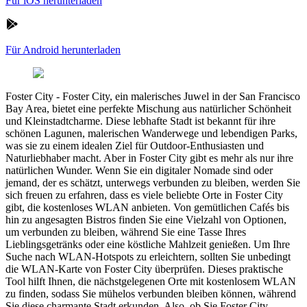
Für iOS herunterladen
Für Android herunterladen
Foster City
-
Foster City, ein malerisches Juwel in der San Francisco
Bay Area, bietet eine perfekte Mischung aus natürlicher Schönheit
und Kleinstadtcharme. Diese lebhafte Stadt ist bekannt für ihre
schönen Lagunen, malerischen Wanderwege und lebendigen Parks,
was sie zu einem idealen Ziel für Outdoor-Enthusiasten und
Naturliebhaber macht. Aber in Foster City gibt es mehr als nur ihre
natürlichen Wunder. Wenn Sie ein digitaler Nomade sind oder
jemand, der es schätzt, unterwegs verbunden zu bleiben, werden Sie
sich freuen zu erfahren, dass es viele beliebte Orte in Foster City
gibt, die kostenloses WLAN anbieten. Von gemütlichen Cafés bis
hin zu angesagten Bistros finden Sie eine Vielzahl von Optionen,
um verbunden zu bleiben, während Sie eine Tasse Ihres
Lieblingsgetränks oder eine köstliche Mahlzeit genießen. Um Ihre
Suche nach WLAN-Hotspots zu erleichtern, sollten Sie unbedingt
die WLAN-Karte von Foster City überprüfen. Dieses praktische
Tool hilft Ihnen, die nächstgelegenen Orte mit kostenlosem WLAN
zu finden, sodass Sie mühelos verbunden bleiben können, während
Sie diese charmante Stadt erkunden. Also, ob Sie Foster City