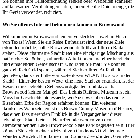
Sie können Ihre Telefonrechnung senken oder Webseiten schneller
auf langsamen Verbindungen laden, indem Sie die Datenmenge, die
Ihr Gerät verwendet, reduziert.
Wo Sie offenes Internet bekommen können in Brownwood
Willkommen in Brownwood, einem versteckten Juwel im Herzen
von Texas! Wenn Sie ein Reise-Enthusiast sind, der neue Ziele
erkunden möchte, sollte Brownwood definitiv auf Ihrem Radar
stehen. Diese charmante Stadt bietet eine einzigartige Mischung aus
natürlicher Schönheit, kulturellen Attraktionen und einer herzlichen
und einladenden Gemeinschaft. Und raten Sie mal? Sie können
ganz einfach Geld sparen, während Sie hier Ihren Aufenthalt
genießen, dank der Fülle von kostenlosen WLAN-Hotspots in der
Stadt! Einer der besten Wege, eine neue Stadt zu erkunden, ist der
Besuch ihrer beliebten Sehenswürdigkeiten, und davon hat
Brownwood keinen Mangel. Das Lehnis Railroad Museum ist ein
Muss für Geschichtsinteressierte, wo Sie etwas über das reiche
Eisenbahn-Erbe der Region erfahren können. Ein weiteres
ikonisches Wahrzeichen ist das Brown County Museum of History,
das einen faszinierenden Einblick in die Vergangenheit dieser
lebendigen Stadt bietet. Naturfreunde werden von dem
atemberaubenden Lake Brownwood State Park begeistert sein. Hier
können Sie sich in einer Vielzahl von Outdoor-Aktivitäten wie
Wandern, Angeln, Bootfahren und Camping vergnügen. Genießen