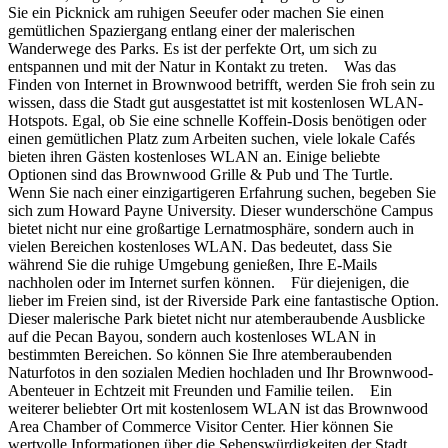
Sie ein Picknick am ruhigen Seeufer oder machen Sie einen
gemütlichen Spaziergang entlang einer der malerischen
Wanderwege des Parks. Es ist der perfekte Ort, um sich zu
entspannen und mit der Natur in Kontakt zu treten. Was das
Finden von Internet in Brownwood betrifft, werden Sie froh sein zu
wissen, dass die Stadt gut ausgestattet ist mit kostenlosen WLAN-
Hotspots. Egal, ob Sie eine schnelle Koffein-Dosis benötigen oder
einen gemütlichen Platz zum Arbeiten suchen, viele lokale Cafés
bieten ihren Gästen kostenloses WLAN an. Einige beliebte
Optionen sind das Brownwood Grille & Pub und The Turtle.
Wenn Sie nach einer einzigartigeren Erfahrung suchen, begeben Sie
sich zum Howard Payne University. Dieser wunderschöne Campus
bietet nicht nur eine großartige Lernatmosphäre, sondern auch in
vielen Bereichen kostenloses WLAN. Das bedeutet, dass Sie
während Sie die ruhige Umgebung genießen, Ihre E-Mails
nachholen oder im Internet surfen können. Für diejenigen, die
lieber im Freien sind, ist der Riverside Park eine fantastische Option.
Dieser malerische Park bietet nicht nur atemberaubende Ausblicke
auf die Pecan Bayou, sondern auch kostenloses WLAN in
bestimmten Bereichen. So können Sie Ihre atemberaubenden
Naturfotos in den sozialen Medien hochladen und Ihr Brownwood-
Abenteuer in Echtzeit mit Freunden und Familie teilen. Ein
weiterer beliebter Ort mit kostenlosem WLAN ist das Brownwood
Area Chamber of Commerce Visitor Center. Hier können Sie
wertvolle Informationen über die Sehenswürdigkeiten der Stadt,