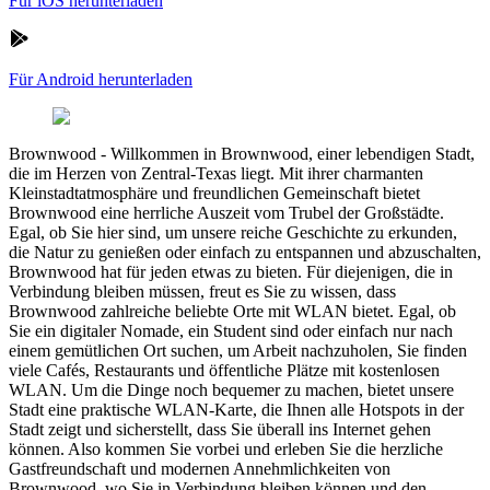
Für iOS herunterladen
Für Android herunterladen
Brownwood
-
Willkommen in Brownwood, einer lebendigen Stadt,
die im Herzen von Zentral-Texas liegt. Mit ihrer charmanten
Kleinstadtatmosphäre und freundlichen Gemeinschaft bietet
Brownwood eine herrliche Auszeit vom Trubel der Großstädte.
Egal, ob Sie hier sind, um unsere reiche Geschichte zu erkunden,
die Natur zu genießen oder einfach zu entspannen und abzuschalten,
Brownwood hat für jeden etwas zu bieten. Für diejenigen, die in
Verbindung bleiben müssen, freut es Sie zu wissen, dass
Brownwood zahlreiche beliebte Orte mit WLAN bietet. Egal, ob
Sie ein digitaler Nomade, ein Student sind oder einfach nur nach
einem gemütlichen Ort suchen, um Arbeit nachzuholen, Sie finden
viele Cafés, Restaurants und öffentliche Plätze mit kostenlosen
WLAN. Um die Dinge noch bequemer zu machen, bietet unsere
Stadt eine praktische WLAN-Karte, die Ihnen alle Hotspots in der
Stadt zeigt und sicherstellt, dass Sie überall ins Internet gehen
können. Also kommen Sie vorbei und erleben Sie die herzliche
Gastfreundschaft und modernen Annehmlichkeiten von
Brownwood, wo Sie in Verbindung bleiben können und den