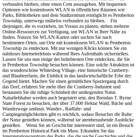
verbunden bleiben, ohne einen Cent auszugeben. Mit bequemen
Optionen wie kostenlosem WLAN in öffentlichen Räumen wie
Parks, Bibliotheken und dem Stadtzentrum ermöglicht es Pemberton
Township, unterwegs mühelos verbunden zu bleiben. Für
diejenigen, die es vorziehen, im Voraus zu planen, stehen mehrere
Online-Ressourcen zur Verfügung, um WLAN in Ihrer Nähe zu
finden. Nutzen Sie WLAN-Karten oder suchen Sie nach
bestimmten Orten, um Orte mit kostenlosem WLAN in Pemberton
Township zu entdecken. Mit nur wenigen Klicks können Sie ein
nahtloses Interneterlebnis während Ihres Aufenthalts sicherstellen.
Lassen Sie uns nun einige der beliebtesten Orte entdecken, die Sie
in Pemberton Township besuchen können. Eine solche Attraktion ist
das wunderschöne Whitesbog Village, eine historische Cranberry-
und Blaubeerfarm, die Einblick in das landwirtschaftliche Erbe der
Gegend bietet. Machen Sie einen gemütlichen Spaziergang durch
das Dorf, erfahren Sie mehr über die Cranberry-Industrie und
bestaunen Sie die ruhige Schönheit der umliegenden Natur.
Naturliebhaber werden auch begeistert sein, den Brendan T. Byrne
State Forest zu besuchen, der über 37.000 Hektar Wald, Bäche und
Wanderwege umfasst. Wander-, Radfahr- und
Campingmöglichkeiten gibt es reichlich, sodass Besucher die Ruhe
der Natur genießen können, während sie atemberaubende Ausblicke
genießen. Wenn Sie an Geschichte interessiert sind, ist ein Besuch
im Pemberton Historical Park ein Muss. Erkunden Sie das
Interpretationszentrum des Parks, das die reiche Geschichte und das