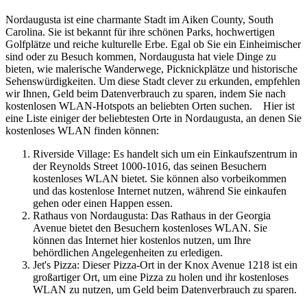
Nordaugusta ist eine charmante Stadt im Aiken County, South
Carolina. Sie ist bekannt für ihre schönen Parks, hochwertigen
Golfplätze und reiche kulturelle Erbe. Egal ob Sie ein Einheimischer
sind oder zu Besuch kommen, Nordaugusta hat viele Dinge zu
bieten, wie malerische Wanderwege, Picknickplätze und historische
Sehenswürdigkeiten. Um diese Stadt clever zu erkunden, empfehlen
wir Ihnen, Geld beim Datenverbrauch zu sparen, indem Sie nach
kostenlosen WLAN-Hotspots an beliebten Orten suchen. Hier ist
eine Liste einiger der beliebtesten Orte in Nordaugusta, an denen Sie
kostenloses WLAN finden können:
Riverside Village: Es handelt sich um ein Einkaufszentrum in
der Reynolds Street 1000-1016, das seinen Besuchern
kostenloses WLAN bietet. Sie können also vorbeikommen
und das kostenlose Internet nutzen, während Sie einkaufen
gehen oder einen Happen essen.
Rathaus von Nordaugusta: Das Rathaus in der Georgia
Avenue bietet den Besuchern kostenloses WLAN. Sie
können das Internet hier kostenlos nutzen, um Ihre
behördlichen Angelegenheiten zu erledigen.
Jet's Pizza: Dieser Pizza-Ort in der Knox Avenue 1218 ist ein
großartiger Ort, um eine Pizza zu holen und ihr kostenloses
WLAN zu nutzen, um Geld beim Datenverbrauch zu sparen.