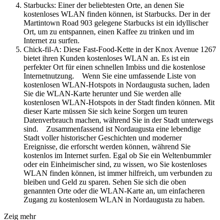
Starbucks: Einer der beliebtesten Orte, an denen Sie
kostenloses WLAN finden können, ist Starbucks. Der in der
Martintown Road 903 gelegene Starbucks ist ein idyllischer
Ort, um zu entspannen, einen Kaffee zu trinken und im
Internet zu surfen.
Chick-fil-A: Diese Fast-Food-Kette in der Knox Avenue 1267
bietet ihren Kunden kostenloses WLAN an. Es ist ein
perfekter Ort für einen schnellen Imbiss und die kostenlose
Internetnutzung. Wenn Sie eine umfassende Liste von
kostenlosen WLAN-Hotspots in Nordaugusta suchen, laden
Sie die WLAN-Karte herunter und Sie werden alle
kostenlosen WLAN-Hotspots in der Stadt finden können. Mit
dieser Karte müssen Sie sich keine Sorgen um teuren
Datenverbrauch machen, während Sie in der Stadt unterwegs
sind. Zusammenfassend ist Nordaugusta eine lebendige
Stadt voller historischer Geschichten und moderner
Ereignisse, die erforscht werden können, während Sie
kostenlos im Internet surfen. Egal ob Sie ein Weltenbummler
oder ein Einheimischer sind, zu wissen, wo Sie kostenloses
WLAN finden können, ist immer hilfreich, um verbunden zu
bleiben und Geld zu sparen. Sehen Sie sich die oben
genannten Orte oder die WLAN-Karte an, um einfacheren
Zugang zu kostenlosem WLAN in Nordaugusta zu haben.
Zeig mehr