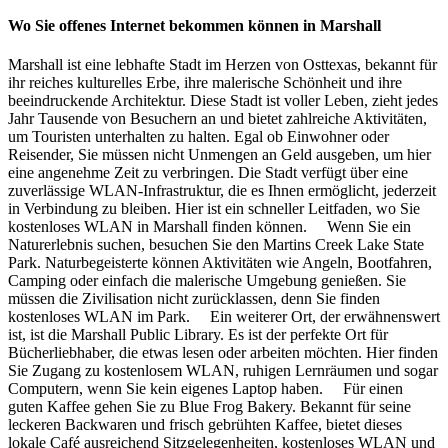
Wo Sie offenes Internet bekommen können in Marshall
Marshall ist eine lebhafte Stadt im Herzen von Osttexas, bekannt für
ihr reiches kulturelles Erbe, ihre malerische Schönheit und ihre
beeindruckende Architektur. Diese Stadt ist voller Leben, zieht jedes
Jahr Tausende von Besuchern an und bietet zahlreiche Aktivitäten,
um Touristen unterhalten zu halten. Egal ob Einwohner oder
Reisender, Sie müssen nicht Unmengen an Geld ausgeben, um hier
eine angenehme Zeit zu verbringen. Die Stadt verfügt über eine
zuverlässige WLAN-Infrastruktur, die es Ihnen ermöglicht, jederzeit
in Verbindung zu bleiben. Hier ist ein schneller Leitfaden, wo Sie
kostenloses WLAN in Marshall finden können. Wenn Sie ein
Naturerlebnis suchen, besuchen Sie den Martins Creek Lake State
Park. Naturbegeisterte können Aktivitäten wie Angeln, Bootfahren,
Camping oder einfach die malerische Umgebung genießen. Sie
müssen die Zivilisation nicht zurücklassen, denn Sie finden
kostenloses WLAN im Park. Ein weiterer Ort, der erwähnenswert
ist, ist die Marshall Public Library. Es ist der perfekte Ort für
Bücherliebhaber, die etwas lesen oder arbeiten möchten. Hier finden
Sie Zugang zu kostenlosem WLAN, ruhigen Lernräumen und sogar
Computern, wenn Sie kein eigenes Laptop haben. Für einen
guten Kaffee gehen Sie zu Blue Frog Bakery. Bekannt für seine
leckeren Backwaren und frisch gebrühten Kaffee, bietet dieses
lokale Café ausreichend Sitzgelegenheiten, kostenloses WLAN und