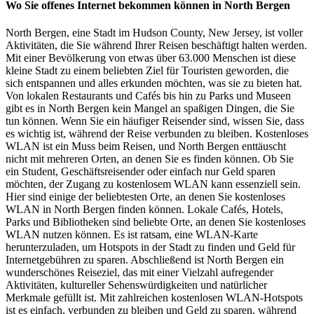
Wo Sie offenes Internet bekommen können in North Bergen
North Bergen, eine Stadt im Hudson County, New Jersey, ist voller
Aktivitäten, die Sie während Ihrer Reisen beschäftigt halten werden.
Mit einer Bevölkerung von etwas über 63.000 Menschen ist diese
kleine Stadt zu einem beliebten Ziel für Touristen geworden, die
sich entspannen und alles erkunden möchten, was sie zu bieten hat.
Von lokalen Restaurants und Cafés bis hin zu Parks und Museen
gibt es in North Bergen kein Mangel an spaßigen Dingen, die Sie
tun können. Wenn Sie ein häufiger Reisender sind, wissen Sie, dass
es wichtig ist, während der Reise verbunden zu bleiben. Kostenloses
WLAN ist ein Muss beim Reisen, und North Bergen enttäuscht
nicht mit mehreren Orten, an denen Sie es finden können. Ob Sie
ein Student, Geschäftsreisender oder einfach nur Geld sparen
möchten, der Zugang zu kostenlosem WLAN kann essenziell sein.
Hier sind einige der beliebtesten Orte, an denen Sie kostenloses
WLAN in North Bergen finden können. Lokale Cafés, Hotels,
Parks und Bibliotheken sind beliebte Orte, an denen Sie kostenloses
WLAN nutzen können. Es ist ratsam, eine WLAN-Karte
herunterzuladen, um Hotspots in der Stadt zu finden und Geld für
Internetgebühren zu sparen. Abschließend ist North Bergen ein
wunderschönes Reiseziel, das mit einer Vielzahl aufregender
Aktivitäten, kultureller Sehenswürdigkeiten und natürlicher
Merkmale gefüllt ist. Mit zahlreichen kostenlosen WLAN-Hotspots
ist es einfach, verbunden zu bleiben und Geld zu sparen, während