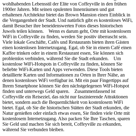
wohlhabenden Lebensstil der Elite von Coffeyville in den frühen
1900er Jahren. Mit seinen opulenten Innenräumen und gut
erhaltenen Architektur bietet das Brown Mansion einen Einblick in
die Vergangenheit der Stadt. Und natürlich gibt es kostenloses WiFi,
damit Besucher ihre beneidenswerten Fotos dieses historischen
Juwels teilen können. Wenn es darum geht, Orte mit kostenlosem
WiFi in Coffeyville zu finden, werden Sie positiv überrascht sein.
Viele lokale Geschäfte, Cafés und Restaurants bieten ihren Gästen
einen kostenlosen Internetzugang. Egal, ob Sie in einem Café einen
Kaffee trinken oder in einem Restaurant essen, Sie können sich
problemlos verbinden, während Sie die Stadt erkunden. Um
kostenlose WiFi-Hotspots in Coffeyville zu finden, können Sie
beliebte WiFi-Karten und Apps verwenden. Diese Tools bieten
detaillierte Karten und Informationen zu Orten in Ihrer Nähe, an
denen kostenloses WiFi verfügbar ist. Mit ein paar Fingertipps auf
Ihrem Smartphone können Sie den nächstgelegenen WiFi-Hotspot
finden und unterwegs Geld sparen. Zusammenfassend ist
Coffeyville ein Reiseziel, das nicht nur faszinierende Attraktionen
bietet, sondern auch die Bequemlichkeit von kostenlosem WiFi
bietet. Egal, ob Sie die historischen Stätten der Stadt erkunden, die
Natur genießen oder einfach etwas essen, Sie finden viele Orte mit
kostenlosem Internetzugang. Also packen Sie Ihre Taschen, sparen
Sie Geld und machen Sie sich bereit, Coffeyville zu erkunden,
während Sie verbunden bleiben.