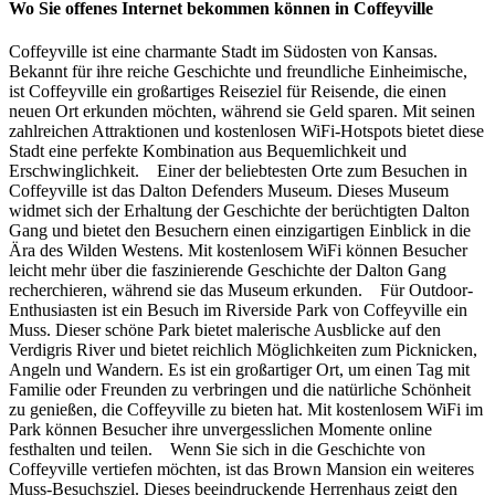
Wo Sie offenes Internet bekommen können in Coffeyville
Coffeyville ist eine charmante Stadt im Südosten von Kansas.
Bekannt für ihre reiche Geschichte und freundliche Einheimische,
ist Coffeyville ein großartiges Reiseziel für Reisende, die einen
neuen Ort erkunden möchten, während sie Geld sparen. Mit seinen
zahlreichen Attraktionen und kostenlosen WiFi-Hotspots bietet diese
Stadt eine perfekte Kombination aus Bequemlichkeit und
Erschwinglichkeit. Einer der beliebtesten Orte zum Besuchen in
Coffeyville ist das Dalton Defenders Museum. Dieses Museum
widmet sich der Erhaltung der Geschichte der berüchtigten Dalton
Gang und bietet den Besuchern einen einzigartigen Einblick in die
Ära des Wilden Westens. Mit kostenlosem WiFi können Besucher
leicht mehr über die faszinierende Geschichte der Dalton Gang
recherchieren, während sie das Museum erkunden. Für Outdoor-
Enthusiasten ist ein Besuch im Riverside Park von Coffeyville ein
Muss. Dieser schöne Park bietet malerische Ausblicke auf den
Verdigris River und bietet reichlich Möglichkeiten zum Picknicken,
Angeln und Wandern. Es ist ein großartiger Ort, um einen Tag mit
Familie oder Freunden zu verbringen und die natürliche Schönheit
zu genießen, die Coffeyville zu bieten hat. Mit kostenlosem WiFi im
Park können Besucher ihre unvergesslichen Momente online
festhalten und teilen. Wenn Sie sich in die Geschichte von
Coffeyville vertiefen möchten, ist das Brown Mansion ein weiteres
Muss-Besuchsziel. Dieses beeindruckende Herrenhaus zeigt den