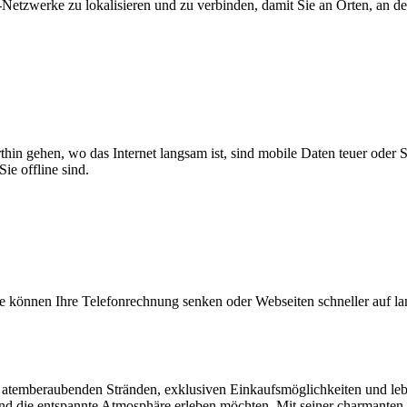
zwerke zu lokalisieren und zu verbinden, damit Sie an Orten, an dene
thin gehen, wo das Internet langsam ist, sind mobile Daten teuer oder
ie offline sind.
 können Ihre Telefonrechnung senken oder Webseiten schneller auf l
nen atemberaubenden Stränden, exklusiven Einkaufsmöglichkeiten und le
und die entspannte Atmosphäre erleben möchten. Mit seiner charmanten