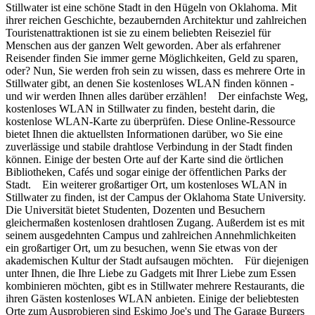
Stillwater ist eine schöne Stadt in den Hügeln von Oklahoma. Mit
ihrer reichen Geschichte, bezaubernden Architektur und zahlreichen
Touristenattraktionen ist sie zu einem beliebten Reiseziel für
Menschen aus der ganzen Welt geworden. Aber als erfahrener
Reisender finden Sie immer gerne Möglichkeiten, Geld zu sparen,
oder? Nun, Sie werden froh sein zu wissen, dass es mehrere Orte in
Stillwater gibt, an denen Sie kostenloses WLAN finden können -
und wir werden Ihnen alles darüber erzählen! Der einfachste Weg,
kostenloses WLAN in Stillwater zu finden, besteht darin, die
kostenlose WLAN-Karte zu überprüfen. Diese Online-Ressource
bietet Ihnen die aktuellsten Informationen darüber, wo Sie eine
zuverlässige und stabile drahtlose Verbindung in der Stadt finden
können. Einige der besten Orte auf der Karte sind die örtlichen
Bibliotheken, Cafés und sogar einige der öffentlichen Parks der
Stadt. Ein weiterer großartiger Ort, um kostenloses WLAN in
Stillwater zu finden, ist der Campus der Oklahoma State University.
Die Universität bietet Studenten, Dozenten und Besuchern
gleichermaßen kostenlosen drahtlosen Zugang. Außerdem ist es mit
seinem ausgedehnten Campus und zahlreichen Annehmlichkeiten
ein großartiger Ort, um zu besuchen, wenn Sie etwas von der
akademischen Kultur der Stadt aufsaugen möchten. Für diejenigen
unter Ihnen, die Ihre Liebe zu Gadgets mit Ihrer Liebe zum Essen
kombinieren möchten, gibt es in Stillwater mehrere Restaurants, die
ihren Gästen kostenloses WLAN anbieten. Einige der beliebtesten
Orte zum Ausprobieren sind Eskimo Joe's und The Garage Burgers