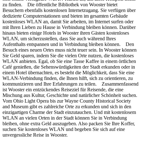
zu finden. Die öffentliche Bibliothek von Wooster bietet
Besuchern ebenfalls kostenlosen Internetzugang. Sie verfügen über
dedizierte Computerstationen und bieten im gesamten Gebäude
kostenloses WLAN an, damit Sie arbeiten, im Internet surfen oder
mit Ihren Lieben zu Hause in Verbindung bleiben können. Darüber
hinaus bieten einige Hotels in Wooster ihren Gästen kostenloses
WLAN, um sicherzustellen, dass Sie auch während Ihres
Aufenthalts entspannen und in Verbindung bleiben können. Den
Besuch eines neuen Ortes muss nicht teuer sein. In Wooster können
Sie Geld sparen, indem Sie die vielen Orte nutzen, die kostenloses
WLAN anbieten. Egal, ob Sie eine Tasse Kaffee in einem örtlichen
Café genießen, die Sehenswürdigkeiten der Stadt erkunden oder in
einem Hotel übernachten, es besteht die Möglichkeit, dass Sie eine
WLAN-Verbindung finden, die Ihnen hilft, sich zu orientieren, zu
kommunizieren und Ihre Erfahrungen zu teilen. Zusammenfassend
ist Wooster ein entzückendes Reiseziel für Reisende, die eine
Mischung aus Kultur, Geschichte und natürlicher Schönheit suchen.
Vom Ohio Light Opera bis zur Wayne County Historical Society
and Museum gibt es zahlreiche Orte zu erkunden und sich in den
einzigartigen Charme der Stadt einzutauchen. Und mit kostenlosem
WLAN an vielen Orten in der Stadt können Sie in Verbindung
bleiben, ohne extra Geld auszugeben. Also packen Sie Ihre Koffer,
suchen Sie kostenloses WLAN und begeben Sie sich auf eine
unvergessliche Reise in Wooster.