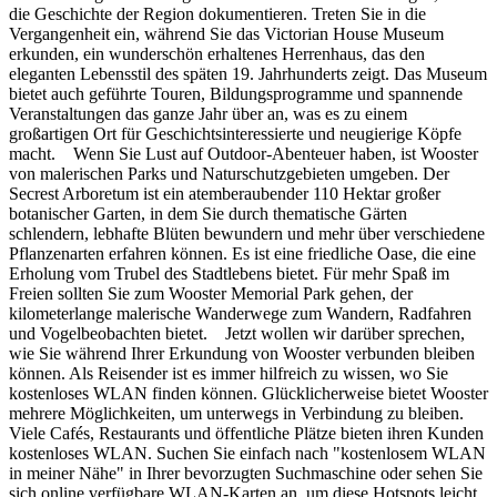
die Geschichte der Region dokumentieren. Treten Sie in die
Vergangenheit ein, während Sie das Victorian House Museum
erkunden, ein wunderschön erhaltenes Herrenhaus, das den
eleganten Lebensstil des späten 19. Jahrhunderts zeigt. Das Museum
bietet auch geführte Touren, Bildungsprogramme und spannende
Veranstaltungen das ganze Jahr über an, was es zu einem
großartigen Ort für Geschichtsinteressierte und neugierige Köpfe
macht. Wenn Sie Lust auf Outdoor-Abenteuer haben, ist Wooster
von malerischen Parks und Naturschutzgebieten umgeben. Der
Secrest Arboretum ist ein atemberaubender 110 Hektar großer
botanischer Garten, in dem Sie durch thematische Gärten
schlendern, lebhafte Blüten bewundern und mehr über verschiedene
Pflanzenarten erfahren können. Es ist eine friedliche Oase, die eine
Erholung vom Trubel des Stadtlebens bietet. Für mehr Spaß im
Freien sollten Sie zum Wooster Memorial Park gehen, der
kilometerlange malerische Wanderwege zum Wandern, Radfahren
und Vogelbeobachten bietet. Jetzt wollen wir darüber sprechen,
wie Sie während Ihrer Erkundung von Wooster verbunden bleiben
können. Als Reisender ist es immer hilfreich zu wissen, wo Sie
kostenloses WLAN finden können. Glücklicherweise bietet Wooster
mehrere Möglichkeiten, um unterwegs in Verbindung zu bleiben.
Viele Cafés, Restaurants und öffentliche Plätze bieten ihren Kunden
kostenloses WLAN. Suchen Sie einfach nach "kostenlosem WLAN
in meiner Nähe" in Ihrer bevorzugten Suchmaschine oder sehen Sie
sich online verfügbare WLAN-Karten an, um diese Hotspots leicht