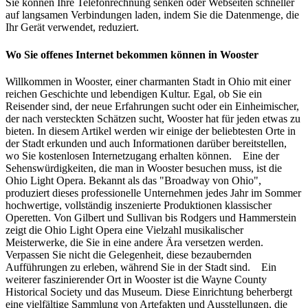
Sie können Ihre Telefonrechnung senken oder Webseiten schneller
auf langsamen Verbindungen laden, indem Sie die Datenmenge, die
Ihr Gerät verwendet, reduziert.
Wo Sie offenes Internet bekommen können in Wooster
Willkommen in Wooster, einer charmanten Stadt in Ohio mit einer
reichen Geschichte und lebendigen Kultur. Egal, ob Sie ein
Reisender sind, der neue Erfahrungen sucht oder ein Einheimischer,
der nach versteckten Schätzen sucht, Wooster hat für jeden etwas zu
bieten. In diesem Artikel werden wir einige der beliebtesten Orte in
der Stadt erkunden und auch Informationen darüber bereitstellen,
wo Sie kostenlosen Internetzugang erhalten können. Eine der
Sehenswürdigkeiten, die man in Wooster besuchen muss, ist die
Ohio Light Opera. Bekannt als das "Broadway von Ohio",
produziert dieses professionelle Unternehmen jedes Jahr im Sommer
hochwertige, vollständig inszenierte Produktionen klassischer
Operetten. Von Gilbert und Sullivan bis Rodgers und Hammerstein
zeigt die Ohio Light Opera eine Vielzahl musikalischer
Meisterwerke, die Sie in eine andere Ära versetzen werden.
Verpassen Sie nicht die Gelegenheit, diese bezaubernden
Aufführungen zu erleben, während Sie in der Stadt sind. Ein
weiterer faszinierender Ort in Wooster ist die Wayne County
Historical Society und das Museum. Diese Einrichtung beherbergt
eine vielfältige Sammlung von Artefakten und Ausstellungen, die