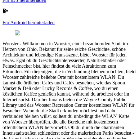
Für iOS herunterladen
Für Android herunterladen
Wooster
-
Willkommen in Wooster, einer bezaubernden Stadt im
Herzen von Ohio. Bekannt für seine reiche Geschichte, schöne
Architektur und lebendige Kunstszene, bietet Wooster für jeden
etwas. Egal ob du Geschichtsinteressierter, Naturliebhaber oder
Feinschmecker bist, hier findest du viele Attraktionen zum
Erkunden. Für diejenigen, die in Verbindung bleiben möchten, bietet
Wooster zahlreiche beliebte Orte mit kostenlosem WLAN. Du
kannst die örtlichen Cafés und Cafés besuchen, wie das Spoon
Market & Deli oder Lucky Records & Coffee, wo du einen
köstlichen Kaffee genießen kannst, während du arbeitest oder im
Internet surfst. Darüber hinaus bieten die Wayne County Public
Library und das Wooster Recreation Center kostenloses WLAN für
Besucher. Wenn du die Stadt erkunden möchtest und dabei
verbunden bleiben willst, solltest du unbedingt die WLAN-Karte
von Wooster überprüfen, die alle Bereiche mit kostenlosem
öffentlichem WLAN hervorhebt. Ob du durch die charmanten
Innenstadtstraßen schlenderst oder die malerischen Parks besuchst -
du kannst sicher sein, dass du in Wooster problemlos verbunden