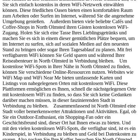
Sie sich einfach kostenlos in deren WiFi-Netzwerk einwählen
können. Diese friedlichen Oasen bieten einen komfortablen Raum
zum Arbeiten oder Surfen im Internet, während Sie die angenehme
Umgebung genießen. Außerdem bieten viele beliebte Cafés und
Coffee-Shops in North Olmsted ihren Gästen kostenlosen WiFi-
Zugang. Holen Sie sich eine Tasse Ihres Lieblingsgetränks und
machen Sie es sich in einem dieser gemütlichen Plätze bequem, um
im Internet zu surfen, sich auf sozialen Medien auf den neuesten
Stand zu bringen oder sogar Ihren Tagesablauf zu planen. Mit frei
verfügbarem WiFi können Sie Geld sparen und während Ihrer
Reiseabenteuer in North Olmsted in Verbindung bleiben. Um
kostenlose WiFi-Spots in Ihrer Nähe in North Olmsted zu finden,
können Sie verschiedene Online-Ressourcen nutzen. Websites wie
WiFi Map und WiFi Near Me bieten umfassende Karten und
Listings von nahegelegenen Orten mit kostenlosem WiFi. Diese
Plattformen ermöglichen es Ihnen, schnell die nächstgelegenen Orte
mit kostenlosem WiFi zu finden, so dass Sie sich keine Gedanken
darüber machen müssen, in dieser faszinierenden Stadt in
Verbindung zu bleiben. Zusammenfassend ist North Olmsted eine
Stadt voller bemerkenswerter Attraktionen und Aktivitäten. Egal, ob
Sie ein Outdoor-Enthusiast, ein Shopping-Fan oder ein
Geschichtsfreund sind, dieser Ort hat Ihnen etwas zu bieten. Und
mit den vielen kostenlosen WiFi-Spots, die verfügbar sind, ist es ein
Kinderspiel, in Verbindung zu bleiben und Geld bei Datenkosten zu
sparen. Also packen Sie Ihre Koffer, besuchen Sie North Olmsted