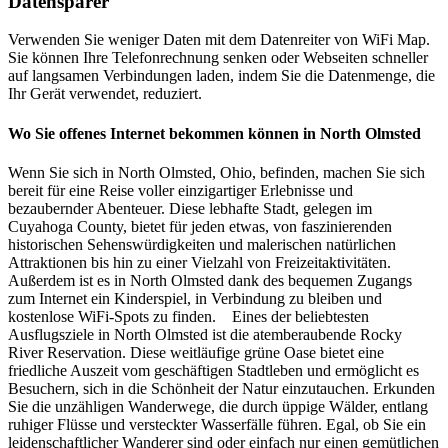
Datensparer
Verwenden Sie weniger Daten mit dem Datenreiter von WiFi Map.
Sie können Ihre Telefonrechnung senken oder Webseiten schneller
auf langsamen Verbindungen laden, indem Sie die Datenmenge, die
Ihr Gerät verwendet, reduziert.
Wo Sie offenes Internet bekommen können in North Olmsted
Wenn Sie sich in North Olmsted, Ohio, befinden, machen Sie sich
bereit für eine Reise voller einzigartiger Erlebnisse und
bezaubernder Abenteuer. Diese lebhafte Stadt, gelegen im
Cuyahoga County, bietet für jeden etwas, von faszinierenden
historischen Sehenswürdigkeiten und malerischen natürlichen
Attraktionen bis hin zu einer Vielzahl von Freizeitaktivitäten.
Außerdem ist es in North Olmsted dank des bequemen Zugangs
zum Internet ein Kinderspiel, in Verbindung zu bleiben und
kostenlose WiFi-Spots zu finden. Eines der beliebtesten
Ausflugsziele in North Olmsted ist die atemberaubende Rocky
River Reservation. Diese weitläufige grüne Oase bietet eine
friedliche Auszeit vom geschäftigen Stadtleben und ermöglicht es
Besuchern, sich in die Schönheit der Natur einzutauchen. Erkunden
Sie die unzähligen Wanderwege, die durch üppige Wälder, entlang
ruhiger Flüsse und versteckter Wasserfälle führen. Egal, ob Sie ein
leidenschaftlicher Wanderer sind oder einfach nur einen gemütlichen