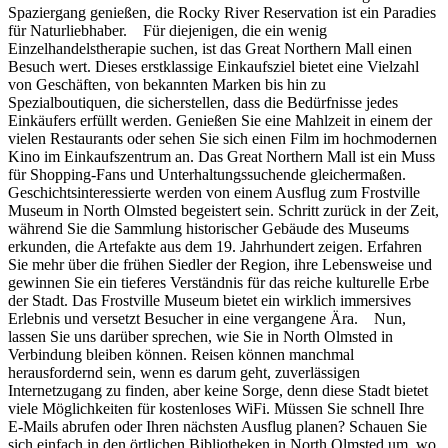
Spaziergang genießen, die Rocky River Reservation ist ein Paradies
für Naturliebhaber. Für diejenigen, die ein wenig
Einzelhandelstherapie suchen, ist das Great Northern Mall einen
Besuch wert. Dieses erstklassige Einkaufsziel bietet eine Vielzahl
von Geschäften, von bekannten Marken bis hin zu
Spezialboutiquen, die sicherstellen, dass die Bedürfnisse jedes
Einkäufers erfüllt werden. Genießen Sie eine Mahlzeit in einem der
vielen Restaurants oder sehen Sie sich einen Film im hochmodernen
Kino im Einkaufszentrum an. Das Great Northern Mall ist ein Muss
für Shopping-Fans und Unterhaltungssuchende gleichermaßen.
Geschichtsinteressierte werden von einem Ausflug zum Frostville
Museum in North Olmsted begeistert sein. Schritt zurück in der Zeit,
während Sie die Sammlung historischer Gebäude des Museums
erkunden, die Artefakte aus dem 19. Jahrhundert zeigen. Erfahren
Sie mehr über die frühen Siedler der Region, ihre Lebensweise und
gewinnen Sie ein tieferes Verständnis für das reiche kulturelle Erbe
der Stadt. Das Frostville Museum bietet ein wirklich immersives
Erlebnis und versetzt Besucher in eine vergangene Ära. Nun,
lassen Sie uns darüber sprechen, wie Sie in North Olmsted in
Verbindung bleiben können. Reisen können manchmal
herausfordernd sein, wenn es darum geht, zuverlässigen
Internetzugang zu finden, aber keine Sorge, denn diese Stadt bietet
viele Möglichkeiten für kostenloses WiFi. Müssen Sie schnell Ihre
E-Mails abrufen oder Ihren nächsten Ausflug planen? Schauen Sie
sich einfach in den örtlichen Bibliotheken in North Olmsted um, wo