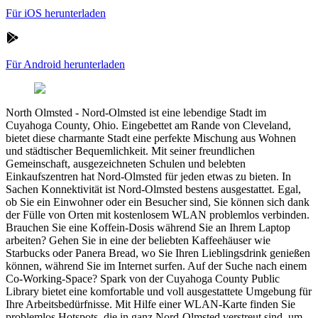
Für iOS herunterladen
Für Android herunterladen
North Olmsted
-
Nord-Olmsted ist eine lebendige Stadt im
Cuyahoga County, Ohio. Eingebettet am Rande von Cleveland,
bietet diese charmante Stadt eine perfekte Mischung aus Wohnen
und städtischer Bequemlichkeit. Mit seiner freundlichen
Gemeinschaft, ausgezeichneten Schulen und belebten
Einkaufszentren hat Nord-Olmsted für jeden etwas zu bieten. In
Sachen Konnektivität ist Nord-Olmsted bestens ausgestattet. Egal,
ob Sie ein Einwohner oder ein Besucher sind, Sie können sich dank
der Fülle von Orten mit kostenlosem WLAN problemlos verbinden.
Brauchen Sie eine Koffein-Dosis während Sie an Ihrem Laptop
arbeiten? Gehen Sie in eine der beliebten Kaffeehäuser wie
Starbucks oder Panera Bread, wo Sie Ihren Lieblingsdrink genießen
können, während Sie im Internet surfen. Auf der Suche nach einem
Co-Working-Space? Spark von der Cuyahoga County Public
Library bietet eine komfortable und voll ausgestattete Umgebung für
Ihre Arbeitsbedürfnisse. Mit Hilfe einer WLAN-Karte finden Sie
problemlos Hotspots, die in ganz Nord-Olmsted verstreut sind, um