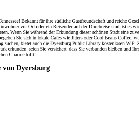
ennessee! Bekannt für ihre südliche Gastfreundschaft und reiche Ges
wohner vor Ort oder ein Reisender auf der Durchreise sind, ist es wich
en. Wenn Sie während der Erkundung dieser schönen Stadt eine zuverlä
begeben Sie sich in lokale Cafés wie Jitters oder Cool Beans Coffee, 
ung suchen, bietet auch die Dyersburg Public Library kostenlosen WiFi
rk erkunden, seien Sie versichert, dass Sie verbunden bleiben und Ih
hen Charme trifft!
e von Dyersburg