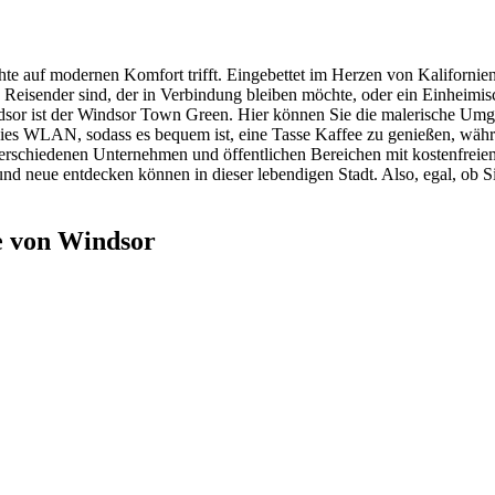
e auf modernen Komfort trifft. Eingebettet im Herzen von Kaliforniens 
eisender sind, der in Verbindung bleiben möchte, oder ein Einheimisc
dsor ist der Windsor Town Green. Hier können Sie die malerische Umge
eies WLAN, sodass es bequem ist, eine Tasse Kaffee zu genießen, währ
rschiedenen Unternehmen und öffentlichen Bereichen mit kostenfreiem
n und neue entdecken können in dieser lebendigen Stadt. Also, egal, ob 
e von Windsor