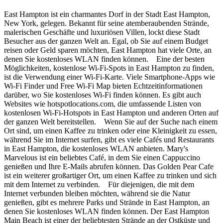
East Hampton ist ein charmantes Dorf in der Stadt East Hampton,
New York, gelegen. Bekannt für seine atemberaubenden Strände,
malerischen Geschäfte und luxuriösen Villen, lockt diese Stadt
Besucher aus der ganzen Welt an. Egal, ob Sie auf einem Budget
reisen oder Geld sparen möchten, East Hampton hat viele Orte, an
denen Sie kostenloses WLAN finden können. Eine der besten
Möglichkeiten, kostenlose Wi-Fi-Spots in East Hampton zu finden,
ist die Verwendung einer Wi-Fi-Karte. Viele Smartphone-Apps wie
Wi-Fi Finder und Free Wi-Fi Map bieten Echtzeitinformationen
darüber, wo Sie kostenloses Wi-Fi finden können. Es gibt auch
Websites wie hotspotlocations.com, die umfassende Listen von
kostenlosen Wi-Fi-Hotspots in East Hampton und anderen Orten auf
der ganzen Welt bereitstellen. Wenn Sie auf der Suche nach einem
Ort sind, um einen Kaffee zu trinken oder eine Kleinigkeit zu essen,
während Sie im Internet surfen, gibt es viele Cafés und Restaurants
in East Hampton, die kostenloses WLAN anbieten. Mary's
Marvelous ist ein beliebtes Café, in dem Sie einen Cappuccino
genießen und Ihre E-Mails abrufen können. Das Golden Pear Cafe
ist ein weiterer großartiger Ort, um einen Kaffee zu trinken und sich
mit dem Internet zu verbinden. Für diejenigen, die mit dem
Internet verbunden bleiben möchten, während sie die Natur
genießen, gibt es mehrere Parks und Strände in East Hampton, an
denen Sie kostenloses WLAN finden können. Der East Hampton
Main Beach ist einer der beliebtesten Strände an der Ostküste und