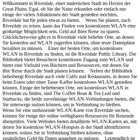
Willkommen in Riverdale, einer malerischen Stadt im Herzen der
Great Plains. Egal, ob Sie die Natur erkunden oder einfach nur
einige der vielen Attraktionen der Stadt genießen möchten,
Riverdale hat für jeden etwas zu bieten. Wenn Sie planen, nach
Riverdale zu reisen, kann das Finden von kostenlosem WLAN eine
großartige Möglichkeit sein, Geld auf Ihrer Reise zu sparen.
Glücklicherweise gibt es in Riverdale viele beliebte Orte, an denen
Sie kostenlos auf WLAN zugreifen können, ohne teure Datenpläne
bezahlen zu müssen. Einer der besten Orte, um kostenloses
WLAN in Riverdale zu finden, ist die Riverdale Public Library. Die
Bibliothek bietet Besuchern kostenlosen Zugang zum WLAN und
bietet eine Vielzahl von Büchern und Ressourcen, mit denen Sie
Ihre Reise durch die Stadt planen können. Neben der Bibliothek
beherbergt Riverdale auch viele Cafés und Restaurants, in denen Sie
beim Essen oder einer Tasse Kaffee kostenloses WLAN genießen
können. Einige der beliebtesten Orte, um kostenloses WLAN in
Riverdale zu finden, sind The Coffee Bean & Tea Leaf und
Starbucks, die beide zuverlässige WLAN-Verbindungen bieten, die
Sie unterwegs nutzen können, um in Verbindung zu bleiben.
Wenn Sie eine umfassende WLAN-Karte von Riverdale suchen,
können Sie einige der online verfügbaren Ressourcen für Reisende
überprüfen. Viele Websites bieten detaillierte WLAN-Karten an, mit
denen Sie kostenlose WLAN-Hotspots in der Stadt identifizieren
können, sodass Sie in Verbindung bleiben können, ohne
zusätzliches Geld für Daten ausgeben zu müssen. Letztendlich ist