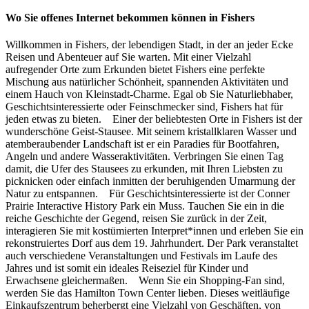
Wo Sie offenes Internet bekommen können in Fishers
Willkommen in Fishers, der lebendigen Stadt, in der an jeder Ecke
Reisen und Abenteuer auf Sie warten. Mit einer Vielzahl
aufregender Orte zum Erkunden bietet Fishers eine perfekte
Mischung aus natürlicher Schönheit, spannenden Aktivitäten und
einem Hauch von Kleinstadt-Charme. Egal ob Sie Naturliebhaber,
Geschichtsinteressierte oder Feinschmecker sind, Fishers hat für
jeden etwas zu bieten. Einer der beliebtesten Orte in Fishers ist der
wunderschöne Geist-Stausee. Mit seinem kristallklaren Wasser und
atemberaubender Landschaft ist er ein Paradies für Bootfahren,
Angeln und andere Wasseraktivitäten. Verbringen Sie einen Tag
damit, die Ufer des Stausees zu erkunden, mit Ihren Liebsten zu
picknicken oder einfach inmitten der beruhigenden Umarmung der
Natur zu entspannen. Für Geschichtsinteressierte ist der Conner
Prairie Interactive History Park ein Muss. Tauchen Sie ein in die
reiche Geschichte der Gegend, reisen Sie zurück in der Zeit,
interagieren Sie mit kostümierten Interpret*innen und erleben Sie ein
rekonstruiertes Dorf aus dem 19. Jahrhundert. Der Park veranstaltet
auch verschiedene Veranstaltungen und Festivals im Laufe des
Jahres und ist somit ein ideales Reiseziel für Kinder und
Erwachsene gleichermaßen. Wenn Sie ein Shopping-Fan sind,
werden Sie das Hamilton Town Center lieben. Dieses weitläufige
Einkaufszentrum beherbergt eine Vielzahl von Geschäften, von