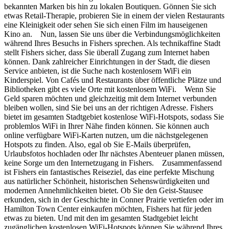
bekannten Marken bis hin zu lokalen Boutiquen. Gönnen Sie sich
etwas Retail-Therapie, probieren Sie in einem der vielen Restaurants
eine Kleinigkeit oder sehen Sie sich einen Film im hauseigenen
Kino an. Nun, lassen Sie uns über die Verbindungsmöglichkeiten
während Ihres Besuchs in Fishers sprechen. Als technikaffine Stadt
stellt Fishers sicher, dass Sie überall Zugang zum Internet haben
können. Dank zahlreicher Einrichtungen in der Stadt, die diesen
Service anbieten, ist die Suche nach kostenlosem WiFi ein
Kinderspiel. Von Cafés und Restaurants über öffentliche Plätze und
Bibliotheken gibt es viele Orte mit kostenlosem WiFi. Wenn Sie
Geld sparen möchten und gleichzeitig mit dem Internet verbunden
bleiben wollen, sind Sie bei uns an der richtigen Adresse. Fishers
bietet im gesamten Stadtgebiet kostenlose WiFi-Hotspots, sodass Sie
problemlos WiFi in Ihrer Nähe finden können. Sie können auch
online verfügbare WiFi-Karten nutzen, um die nächstgelegenen
Hotspots zu finden. Also, egal ob Sie E-Mails überprüfen,
Urlaubsfotos hochladen oder Ihr nächstes Abenteuer planen müssen,
keine Sorge um den Internetzugang in Fishers. Zusammenfassend
ist Fishers ein fantastisches Reiseziel, das eine perfekte Mischung
aus natürlicher Schönheit, historischen Sehenswürdigkeiten und
modernen Annehmlichkeiten bietet. Ob Sie den Geist-Stausee
erkunden, sich in der Geschichte in Conner Prairie vertiefen oder im
Hamilton Town Center einkaufen möchten, Fishers hat für jeden
etwas zu bieten. Und mit den im gesamten Stadtgebiet leicht
zugänglichen kostenlosen WiFi-Hotspots können Sie während Ihres