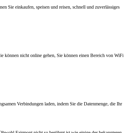
n Sie einkaufen, speisen und reisen, schnell und zuverlässiges
 Sie können nicht online gehen, Sie können einen Bereich von WiFi
angsamen Verbindungen laden, indem Sie die Datenmenge, die Ihr
Obwohl Fairmont nicht so berühmt ist wie einige der bekannteren