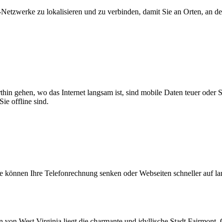
zwerke zu lokalisieren und zu verbinden, damit Sie an Orten, an dene
thin gehen, wo das Internet langsam ist, sind mobile Daten teuer oder
ie offline sind.
 können Ihre Telefonrechnung senken oder Webseiten schneller auf l
von West Virginia liegt die charmante und idyllische Stadt Fairmont. 