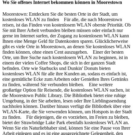
Wo Sie offenes Internet bekommen können in Moorestown
Moorestown: Entdecken Sie die besten Orte in der Stadt, um
kostenloses WLAN zu finden Für alle, die nach Moorestown
reisen, ist das Finden von kostenlosem WLAN oberste Priorität. Ob
Sie mit Ihrer Arbeit verbunden bleiben müssen oder einfach nur
gerne im Internet surfen, der Zugang zu kostenlosem WLAN kann
Ihnen eine Menge Geld für Datenkosten sparen. Glücklicherweise
gibt es viele Orte in Moorestown, an denen Sie kostenloses WLAN
finden können, ohne einen Cent auszugeben. Einer der besten
Orte, um Ihre Suche nach kostenlosem WLAN zu beginnen, ist in
einem der vielen Coffee Shops, die sich in der ganzen Stadt
befinden. Orte wie Starbucks und Dunkin' Donuts bieten
kostenloses WLAN für alle ihre Kunden an, sodass es einfach ist,
eine gemütliche Ecke zum Arbeiten oder Genießen Ihres Getränks
zu finden, während Sie verbunden bleiben. Eine weitere
großartige Option für Reisende, die kostenloses WLAN suchen, ist
die Moorestown Public Library. Die Bibliothek bietet eine ruhige
Umgebung, in der Sie arbeiten, lesen oder Ihre Lieblingssendung
nachholen können. Darüber hinaus verfügt die Bibliothek über eine
WLAN-Karte, die Sie verwenden können, um Hotspots in der Stadt
zu finden. Für diejenigen, die es vorziehen, im Freien zu bleiben,
bietet der Strawbridge Lake Park ebenfalls kostenloses WLAN an.
Wenn Sie ein Naturliebhaber sind, können Sie eine Pause von Ihrer
Arbeit einlegen und es ist eine ausgezeichnete Gelegenheit, den