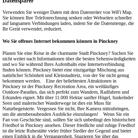
Datensparer
Verwenden Sie weniger Daten mit dem Datenreiter von WiFi Map.
Sie können Ihre Telefonrechnung senken oder Webseiten schneller
auf langsamen Verbindungen laden, indem Sie die Datenmenge, die
Ihr Gerät verwendet, reduziert.
Wo Sie offenes Internet bekommen können in Pinckney
Planen Sie eine Reise in die charmante Stadt Pinckney? Suchen Sie
nicht weiter nach Informationen über die besten Sehenswürdigkeiten
und wo Sie während Ihres Aufenthalts eine Internetverbindung
finden können. Pinckney bietet eine einzigartige Mischung aus
natürlicher Schönheit und Kleinstadtreiz, von der Sie nicht genug
bekommen werden. Eine der beliebtesten Attraktionen in
Pinckney ist der Pinckney Recreation Area, ein weitläufiges
Outdoor-Paradies, das sich perfekt zum Wandern, Radfahren und
Erkunden eignet. Mit über 11.000 Hektar sanfter Hügel, funkelnder
Seen und malerischer Wanderwege ist dies ein Muss für
Naturbegeisterte. Vergessen Sie nicht, Ihre Kamera mitzubringen,
um die atemberaubenden Ausblicke einzufangen! Wenn Sie ein
Fan von Geschichte sind, sollten Sie sich unbedingt den historischen
Friedhof in Pinckney ansehen. Dieser friedliche und ruhige Friedhof
ist die letzte Ruhestätte vieler früher Siedler der Gegend und bietet
einen Einblick in die Vergangenheit. Spazieren Sie über das