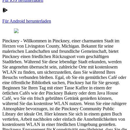
Für iOS herunterladen
Für Android herunterladen
Pinckney
-
Willkommen in Pinckney, einer charmanten Stadt im
Herzen von Livingston County, Michigan. Bekannt für seine
malerischen Landschaften und freundliche Gemeinschaft, bietet
Pinckney einen friedlichen Rückzugsort vom geschäftigen
Stadtleben. Während Sie diese lebendige Stadt erkunden, werden
Sie angenehm überrascht sein, zahlreiche Orte mit kostenlosem
WLAN zu finden, um sicherzustellen, dass Sie während Ihres
Besuchs verbunden bleiben. Egal, ob Sie ein gemütliches Café oder
eine öffentliche Bibliothek suchen, Pinckney hat für Sie gesorgt.
Beginnen Sie Ihren Tag mit einer Tasse Kaffee in einem der
örtlichen Cafés wie der Pinckney Bakery oder dem Java House
Café, wo Sie ein frisch gebrühtes Getränk genießen können,
während Sie das kostenlose WLAN nutzen. Wenn Sie eine ruhigere
Atmosphäre bevorzugen, ist die Pinckney Community Public
Library der ideale Ort. Hier können Sie sich in einem guten Buch
vertiefen, Arbeit nachholen oder einfach die Annehmlichkeiten von
kostenlosem WLAN in einer friedlichen Umgebung genießen.
Pinckneys Engagement für Konnektivität gewährleistet, dass Sie die