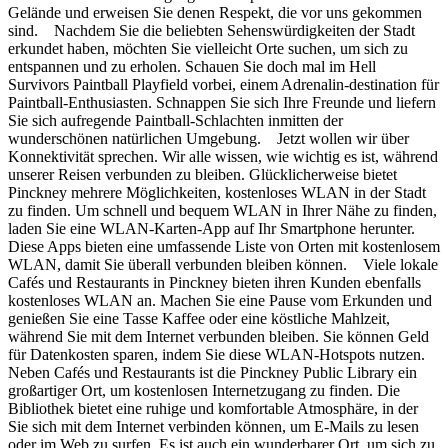
Gelände und erweisen Sie denen Respekt, die vor uns gekommen
sind. Nachdem Sie die beliebten Sehenswürdigkeiten der Stadt
erkundet haben, möchten Sie vielleicht Orte suchen, um sich zu
entspannen und zu erholen. Schauen Sie doch mal im Hell
Survivors Paintball Playfield vorbei, einem Adrenalin-destination für
Paintball-Enthusiasten. Schnappen Sie sich Ihre Freunde und liefern
Sie sich aufregende Paintball-Schlachten inmitten der
wunderschönen natürlichen Umgebung. Jetzt wollen wir über
Konnektivität sprechen. Wir alle wissen, wie wichtig es ist, während
unserer Reisen verbunden zu bleiben. Glücklicherweise bietet
Pinckney mehrere Möglichkeiten, kostenloses WLAN in der Stadt
zu finden. Um schnell und bequem WLAN in Ihrer Nähe zu finden,
laden Sie eine WLAN-Karten-App auf Ihr Smartphone herunter.
Diese Apps bieten eine umfassende Liste von Orten mit kostenlosem
WLAN, damit Sie überall verbunden bleiben können. Viele lokale
Cafés und Restaurants in Pinckney bieten ihren Kunden ebenfalls
kostenloses WLAN an. Machen Sie eine Pause vom Erkunden und
genießen Sie eine Tasse Kaffee oder eine köstliche Mahlzeit,
während Sie mit dem Internet verbunden bleiben. Sie können Geld
für Datenkosten sparen, indem Sie diese WLAN-Hotspots nutzen.
Neben Cafés und Restaurants ist die Pinckney Public Library ein
großartiger Ort, um kostenlosen Internetzugang zu finden. Die
Bibliothek bietet eine ruhige und komfortable Atmosphäre, in der
Sie sich mit dem Internet verbinden können, um E-Mails zu lesen
oder im Web zu surfen. Es ist auch ein wunderbarer Ort, um sich zu