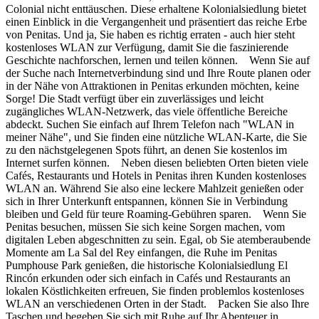
Colonial nicht enttäuschen. Diese erhaltene Kolonialsiedlung bietet
einen Einblick in die Vergangenheit und präsentiert das reiche Erbe
von Penitas. Und ja, Sie haben es richtig erraten - auch hier steht
kostenloses WLAN zur Verfügung, damit Sie die faszinierende
Geschichte nachforschen, lernen und teilen können. Wenn Sie auf
der Suche nach Internetverbindung sind und Ihre Route planen oder
in der Nähe von Attraktionen in Penitas erkunden möchten, keine
Sorge! Die Stadt verfügt über ein zuverlässiges und leicht
zugängliches WLAN-Netzwerk, das viele öffentliche Bereiche
abdeckt. Suchen Sie einfach auf Ihrem Telefon nach "WLAN in
meiner Nähe", und Sie finden eine nützliche WLAN-Karte, die Sie
zu den nächstgelegenen Spots führt, an denen Sie kostenlos im
Internet surfen können. Neben diesen beliebten Orten bieten viele
Cafés, Restaurants und Hotels in Penitas ihren Kunden kostenloses
WLAN an. Während Sie also eine leckere Mahlzeit genießen oder
sich in Ihrer Unterkunft entspannen, können Sie in Verbindung
bleiben und Geld für teure Roaming-Gebühren sparen. Wenn Sie
Penitas besuchen, müssen Sie sich keine Sorgen machen, vom
digitalen Leben abgeschnitten zu sein. Egal, ob Sie atemberaubende
Momente am La Sal del Rey einfangen, die Ruhe im Penitas
Pumphouse Park genießen, die historische Kolonialsiedlung El
Rincón erkunden oder sich einfach in Cafés und Restaurants an
lokalen Köstlichkeiten erfreuen, Sie finden problemlos kostenloses
WLAN an verschiedenen Orten in der Stadt. Packen Sie also Ihre
Taschen und begeben Sie sich mit Ruhe auf Ihr Abenteuer in