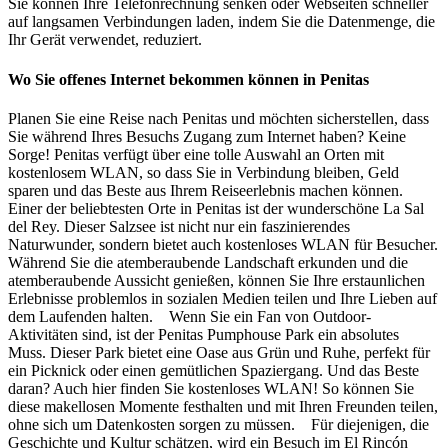
Sie können Ihre Telefonrechnung senken oder Webseiten schneller
auf langsamen Verbindungen laden, indem Sie die Datenmenge, die
Ihr Gerät verwendet, reduziert.
Wo Sie offenes Internet bekommen können in Penitas
Planen Sie eine Reise nach Penitas und möchten sicherstellen, dass
Sie während Ihres Besuchs Zugang zum Internet haben? Keine
Sorge! Penitas verfügt über eine tolle Auswahl an Orten mit
kostenlosem WLAN, so dass Sie in Verbindung bleiben, Geld
sparen und das Beste aus Ihrem Reiseerlebnis machen können.
Einer der beliebtesten Orte in Penitas ist der wunderschöne La Sal
del Rey. Dieser Salzsee ist nicht nur ein faszinierendes
Naturwunder, sondern bietet auch kostenloses WLAN für Besucher.
Während Sie die atemberaubende Landschaft erkunden und die
atemberaubende Aussicht genießen, können Sie Ihre erstaunlichen
Erlebnisse problemlos in sozialen Medien teilen und Ihre Lieben auf
dem Laufenden halten. Wenn Sie ein Fan von Outdoor-
Aktivitäten sind, ist der Penitas Pumphouse Park ein absolutes
Muss. Dieser Park bietet eine Oase aus Grün und Ruhe, perfekt für
ein Picknick oder einen gemütlichen Spaziergang. Und das Beste
daran? Auch hier finden Sie kostenloses WLAN! So können Sie
diese makellosen Momente festhalten und mit Ihren Freunden teilen,
ohne sich um Datenkosten sorgen zu müssen. Für diejenigen, die
Geschichte und Kultur schätzen, wird ein Besuch im El Rincón