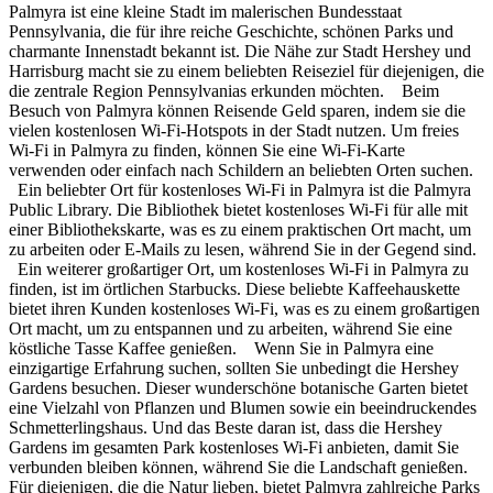
Palmyra ist eine kleine Stadt im malerischen Bundesstaat
Pennsylvania, die für ihre reiche Geschichte, schönen Parks und
charmante Innenstadt bekannt ist. Die Nähe zur Stadt Hershey und
Harrisburg macht sie zu einem beliebten Reiseziel für diejenigen, die
die zentrale Region Pennsylvanias erkunden möchten. Beim
Besuch von Palmyra können Reisende Geld sparen, indem sie die
vielen kostenlosen Wi-Fi-Hotspots in der Stadt nutzen. Um freies
Wi-Fi in Palmyra zu finden, können Sie eine Wi-Fi-Karte
verwenden oder einfach nach Schildern an beliebten Orten suchen.
Ein beliebter Ort für kostenloses Wi-Fi in Palmyra ist die Palmyra
Public Library. Die Bibliothek bietet kostenloses Wi-Fi für alle mit
einer Bibliothekskarte, was es zu einem praktischen Ort macht, um
zu arbeiten oder E-Mails zu lesen, während Sie in der Gegend sind.
Ein weiterer großartiger Ort, um kostenloses Wi-Fi in Palmyra zu
finden, ist im örtlichen Starbucks. Diese beliebte Kaffeehauskette
bietet ihren Kunden kostenloses Wi-Fi, was es zu einem großartigen
Ort macht, um zu entspannen und zu arbeiten, während Sie eine
köstliche Tasse Kaffee genießen. Wenn Sie in Palmyra eine
einzigartige Erfahrung suchen, sollten Sie unbedingt die Hershey
Gardens besuchen. Dieser wunderschöne botanische Garten bietet
eine Vielzahl von Pflanzen und Blumen sowie ein beeindruckendes
Schmetterlingshaus. Und das Beste daran ist, dass die Hershey
Gardens im gesamten Park kostenloses Wi-Fi anbieten, damit Sie
verbunden bleiben können, während Sie die Landschaft genießen.
Für diejenigen, die die Natur lieben, bietet Palmyra zahlreiche Parks