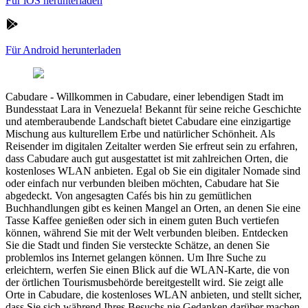
Für iOS herunterladen
Für Android herunterladen
Cabudare
-
Willkommen in Cabudare, einer lebendigen Stadt im
Bundesstaat Lara in Venezuela! Bekannt für seine reiche Geschichte
und atemberaubende Landschaft bietet Cabudare eine einzigartige
Mischung aus kulturellem Erbe und natürlicher Schönheit. Als
Reisender im digitalen Zeitalter werden Sie erfreut sein zu erfahren,
dass Cabudare auch gut ausgestattet ist mit zahlreichen Orten, die
kostenloses WLAN anbieten. Egal ob Sie ein digitaler Nomade sind
oder einfach nur verbunden bleiben möchten, Cabudare hat Sie
abgedeckt. Von angesagten Cafés bis hin zu gemütlichen
Buchhandlungen gibt es keinen Mangel an Orten, an denen Sie eine
Tasse Kaffee genießen oder sich in einem guten Buch vertiefen
können, während Sie mit der Welt verbunden bleiben. Entdecken
Sie die Stadt und finden Sie versteckte Schätze, an denen Sie
problemlos ins Internet gelangen können. Um Ihre Suche zu
erleichtern, werfen Sie einen Blick auf die WLAN-Karte, die von
der örtlichen Tourismusbehörde bereitgestellt wird. Sie zeigt alle
Orte in Cabudare, die kostenloses WLAN anbieten, und stellt sicher,
dass Sie sich während Ihres Besuchs nie Gedanken darüber machen