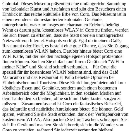
Colonial. Dieses Museum präsentiert eine umfangreiche Sammlung
von kolonialer Kunst und Artefakten und gibt den Besuchern einen
Einblick in das reiche kulturelle Erbe von Coro. Das Museum ist in
einem wunderschön restaurierten kolonialen Gebäude
untergebracht, was zum insgesamt charmanten Erlebnis beiträgt.
Wenn es darum geht, kostenloses WLAN in Coro zu finden, werden
Sie sich freuen zu erfahren, dass die Stadt über ein umfangreiches
Netzwerk von Internet-Hotspots verfügt. Egal ob in einem Café,
Restaurant oder Hotel, es besteht eine gute Chance, dass Sie Zugang
zum kostenlosen WLAN haben. Darüber hinaus bietet Coro eine
WiFi-Karte, mit der Sie den nächstgelegenen Hotspot problemlos
finden können. Suchen Sie einfach auf Ihrem Gerät nach "WiFi in
meiner Nähe" und Sie sind schnell verbunden. Für Orte, die
speziell für ihr kostenloses WLAN bekannt sind, sind das Café
Maracaibo und das Restaurant El Patio beliebte Optionen bei
Einheimischen und Touristen. Diese Einrichtungen bieten nicht nur
köstliches Essen und Getränke, sondern auch einen bequemen
Arbeitsbereich oder die Möglichkeit, in den sozialen Medien auf
dem Laufenden zu bleiben, ohne sich um Datenkosten sorgen zu
müssen. Zusammenfassend ist Coro ein fantastisches Reiseziel,
das kulturelle und natürliche Attraktionen bietet. Sie können Geld
sparen, während Sie die Stadt erkunden, dank der Verfügbarkeit von
kostenlosem WLAN. Also packen Sie Ihre Taschen, schnappen Sie
sich Ihr Gerät und machen Sie sich bereit, sich in die Wunder von
Coro zu vertiefen, während Sie jederzeit verbunden bleiben!