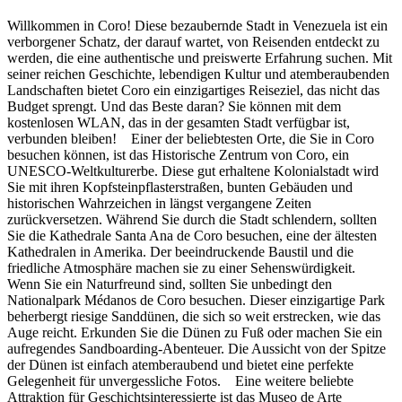
Willkommen in Coro! Diese bezaubernde Stadt in Venezuela ist ein
verborgener Schatz, der darauf wartet, von Reisenden entdeckt zu
werden, die eine authentische und preiswerte Erfahrung suchen. Mit
seiner reichen Geschichte, lebendigen Kultur und atemberaubenden
Landschaften bietet Coro ein einzigartiges Reiseziel, das nicht das
Budget sprengt. Und das Beste daran? Sie können mit dem
kostenlosen WLAN, das in der gesamten Stadt verfügbar ist,
verbunden bleiben! Einer der beliebtesten Orte, die Sie in Coro
besuchen können, ist das Historische Zentrum von Coro, ein
UNESCO-Weltkulturerbe. Diese gut erhaltene Kolonialstadt wird
Sie mit ihren Kopfsteinpflasterstraßen, bunten Gebäuden und
historischen Wahrzeichen in längst vergangene Zeiten
zurückversetzen. Während Sie durch die Stadt schlendern, sollten
Sie die Kathedrale Santa Ana de Coro besuchen, eine der ältesten
Kathedralen in Amerika. Der beeindruckende Baustil und die
friedliche Atmosphäre machen sie zu einer Sehenswürdigkeit.
Wenn Sie ein Naturfreund sind, sollten Sie unbedingt den
Nationalpark Médanos de Coro besuchen. Dieser einzigartige Park
beherbergt riesige Sanddünen, die sich so weit erstrecken, wie das
Auge reicht. Erkunden Sie die Dünen zu Fuß oder machen Sie ein
aufregendes Sandboarding-Abenteuer. Die Aussicht von der Spitze
der Dünen ist einfach atemberaubend und bietet eine perfekte
Gelegenheit für unvergessliche Fotos. Eine weitere beliebte
Attraktion für Geschichtsinteressierte ist das Museo de Arte