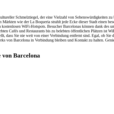
kultureller Schmelztiegel, der eine Vielzahl von Sehenswürdigkeiten zu 
n Märkten wie der La Boqueria strahlt jede Ecke dieser Stadt einen b
ielen kostenlosen WiFi-Hotspots. Besucher Barcelonas können dank des
ebten Cafés und Restaurants bis zu belebten öffentlichen Plätzen ist W
llt, dass Sie nie weit von einer Verbindung entfernt sind. Egal, ob Si
ks von Barcelona in Verbindung bleiben und Kontakt zu halten. Genieße
 von Barcelona