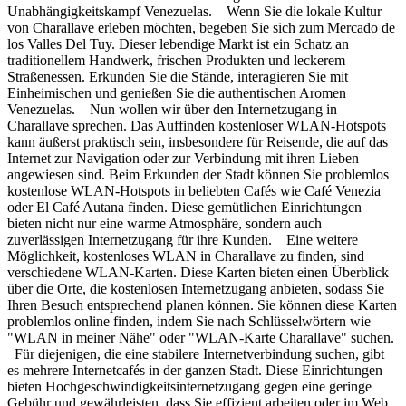
Unabhängigkeitskampf Venezuelas. Wenn Sie die lokale Kultur
von Charallave erleben möchten, begeben Sie sich zum Mercado de
los Valles Del Tuy. Dieser lebendige Markt ist ein Schatz an
traditionellem Handwerk, frischen Produkten und leckerem
Straßenessen. Erkunden Sie die Stände, interagieren Sie mit
Einheimischen und genießen Sie die authentischen Aromen
Venezuelas. Nun wollen wir über den Internetzugang in
Charallave sprechen. Das Auffinden kostenloser WLAN-Hotspots
kann äußerst praktisch sein, insbesondere für Reisende, die auf das
Internet zur Navigation oder zur Verbindung mit ihren Lieben
angewiesen sind. Beim Erkunden der Stadt können Sie problemlos
kostenlose WLAN-Hotspots in beliebten Cafés wie Café Venezia
oder El Café Autana finden. Diese gemütlichen Einrichtungen
bieten nicht nur eine warme Atmosphäre, sondern auch
zuverlässigen Internetzugang für ihre Kunden. Eine weitere
Möglichkeit, kostenloses WLAN in Charallave zu finden, sind
verschiedene WLAN-Karten. Diese Karten bieten einen Überblick
über die Orte, die kostenlosen Internetzugang anbieten, sodass Sie
Ihren Besuch entsprechend planen können. Sie können diese Karten
problemlos online finden, indem Sie nach Schlüsselwörtern wie
"WLAN in meiner Nähe" oder "WLAN-Karte Charallave" suchen.
Für diejenigen, die eine stabilere Internetverbindung suchen, gibt
es mehrere Internetcafés in der ganzen Stadt. Diese Einrichtungen
bieten Hochgeschwindigkeitsinternetzugang gegen eine geringe
Gebühr und gewährleisten, dass Sie effizient arbeiten oder im Web