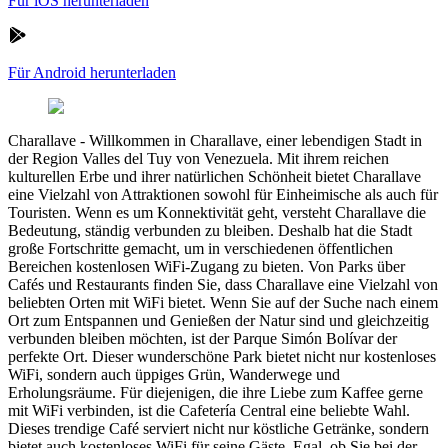
Für iOS herunterladen
Für Android herunterladen
Charallave
-
Willkommen in Charallave, einer lebendigen Stadt in
der Region Valles del Tuy von Venezuela. Mit ihrem reichen
kulturellen Erbe und ihrer natürlichen Schönheit bietet Charallave
eine Vielzahl von Attraktionen sowohl für Einheimische als auch für
Touristen. Wenn es um Konnektivität geht, versteht Charallave die
Bedeutung, ständig verbunden zu bleiben. Deshalb hat die Stadt
große Fortschritte gemacht, um in verschiedenen öffentlichen
Bereichen kostenlosen WiFi-Zugang zu bieten. Von Parks über
Cafés und Restaurants finden Sie, dass Charallave eine Vielzahl von
beliebten Orten mit WiFi bietet. Wenn Sie auf der Suche nach einem
Ort zum Entspannen und Genießen der Natur sind und gleichzeitig
verbunden bleiben möchten, ist der Parque Simón Bolívar der
perfekte Ort. Dieser wunderschöne Park bietet nicht nur kostenloses
WiFi, sondern auch üppiges Grün, Wanderwege und
Erholungsräume. Für diejenigen, die ihre Liebe zum Kaffee gerne
mit WiFi verbinden, ist die Cafetería Central eine beliebte Wahl.
Dieses trendige Café serviert nicht nur köstliche Getränke, sondern
bietet auch kostenloses WiFi für seine Gäste. Egal, ob Sie bei der