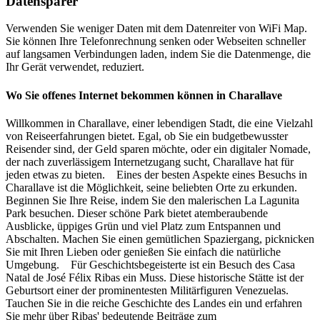
Datensparer
Verwenden Sie weniger Daten mit dem Datenreiter von WiFi Map.
Sie können Ihre Telefonrechnung senken oder Webseiten schneller
auf langsamen Verbindungen laden, indem Sie die Datenmenge, die
Ihr Gerät verwendet, reduziert.
Wo Sie offenes Internet bekommen können in Charallave
Willkommen in Charallave, einer lebendigen Stadt, die eine Vielzahl
von Reiseerfahrungen bietet. Egal, ob Sie ein budgetbewusster
Reisender sind, der Geld sparen möchte, oder ein digitaler Nomade,
der nach zuverlässigem Internetzugang sucht, Charallave hat für
jeden etwas zu bieten. Eines der besten Aspekte eines Besuchs in
Charallave ist die Möglichkeit, seine beliebten Orte zu erkunden.
Beginnen Sie Ihre Reise, indem Sie den malerischen La Lagunita
Park besuchen. Dieser schöne Park bietet atemberaubende
Ausblicke, üppiges Grün und viel Platz zum Entspannen und
Abschalten. Machen Sie einen gemütlichen Spaziergang, picknicken
Sie mit Ihren Lieben oder genießen Sie einfach die natürliche
Umgebung. Für Geschichtsbegeisterte ist ein Besuch des Casa
Natal de José Félix Ribas ein Muss. Diese historische Stätte ist der
Geburtsort einer der prominentesten Militärfiguren Venezuelas.
Tauchen Sie in die reiche Geschichte des Landes ein und erfahren
Sie mehr über Ribas' bedeutende Beiträge zum