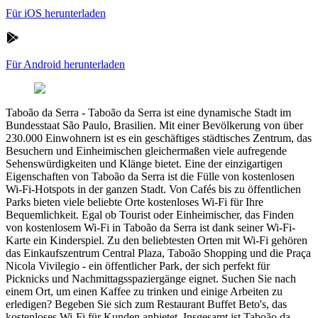
Für iOS herunterladen
Für Android herunterladen
Taboão da Serra
-
Taboão da Serra ist eine dynamische Stadt im
Bundesstaat São Paulo, Brasilien. Mit einer Bevölkerung von über
230.000 Einwohnern ist es ein geschäftiges städtisches Zentrum, das
Besuchern und Einheimischen gleichermaßen viele aufregende
Sehenswürdigkeiten und Klänge bietet. Eine der einzigartigen
Eigenschaften von Taboão da Serra ist die Fülle von kostenlosen
Wi-Fi-Hotspots in der ganzen Stadt. Von Cafés bis zu öffentlichen
Parks bieten viele beliebte Orte kostenloses Wi-Fi für Ihre
Bequemlichkeit. Egal ob Tourist oder Einheimischer, das Finden
von kostenlosem Wi-Fi in Taboão da Serra ist dank seiner Wi-Fi-
Karte ein Kinderspiel. Zu den beliebtesten Orten mit Wi-Fi gehören
das Einkaufszentrum Central Plaza, Taboão Shopping und die Praça
Nicola Vivilegio - ein öffentlicher Park, der sich perfekt für
Picknicks und Nachmittagsspaziergänge eignet. Suchen Sie nach
einem Ort, um einen Kaffee zu trinken und einige Arbeiten zu
erledigen? Begeben Sie sich zum Restaurant Buffet Beto's, das
kostenloses Wi-Fi für Kunden anbietet. Insgesamt ist Taboão da