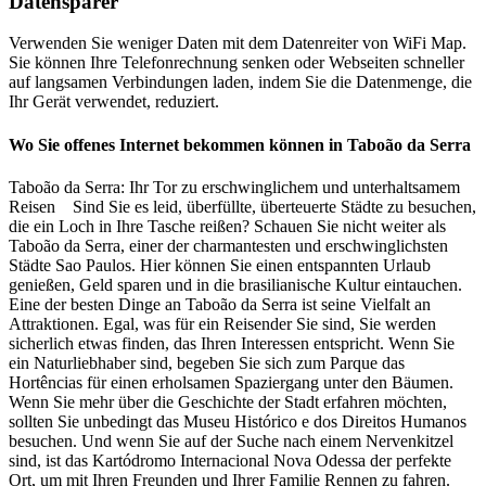
Datensparer
Verwenden Sie weniger Daten mit dem Datenreiter von WiFi Map.
Sie können Ihre Telefonrechnung senken oder Webseiten schneller
auf langsamen Verbindungen laden, indem Sie die Datenmenge, die
Ihr Gerät verwendet, reduziert.
Wo Sie offenes Internet bekommen können in Taboão da Serra
Taboão da Serra: Ihr Tor zu erschwinglichem und unterhaltsamem
Reisen Sind Sie es leid, überfüllte, überteuerte Städte zu besuchen,
die ein Loch in Ihre Tasche reißen? Schauen Sie nicht weiter als
Taboão da Serra, einer der charmantesten und erschwinglichsten
Städte Sao Paulos. Hier können Sie einen entspannten Urlaub
genießen, Geld sparen und in die brasilianische Kultur eintauchen.
Eine der besten Dinge an Taboão da Serra ist seine Vielfalt an
Attraktionen. Egal, was für ein Reisender Sie sind, Sie werden
sicherlich etwas finden, das Ihren Interessen entspricht. Wenn Sie
ein Naturliebhaber sind, begeben Sie sich zum Parque das
Hortências für einen erholsamen Spaziergang unter den Bäumen.
Wenn Sie mehr über die Geschichte der Stadt erfahren möchten,
sollten Sie unbedingt das Museu Histórico e dos Direitos Humanos
besuchen. Und wenn Sie auf der Suche nach einem Nervenkitzel
sind, ist das Kartódromo Internacional Nova Odessa der perfekte
Ort, um mit Ihren Freunden und Ihrer Familie Rennen zu fahren.