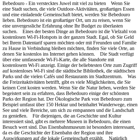
Bebedouro - Ein verstecktes Juwel mit viel zu bieten Wenn Sie
eine Stadt suchen, die viele Outdoor-Aktivitäten, großartiges Essen
und eine einladende Gemeinschaft bietet, werden Sie Bebedouro
lieben. Bebedouro ist ein großartiger Ort, um zu reisen, wenn Sie
eine unvergessliche Erfahrung ohne Ihr Budget zu überlasten
suchen. Eines der besten Dinge an Bebedouro ist die Vielzahl von
kostenlosen Wi-Fi-Hotspots in der ganzen Stadt. Egal, ob Sie Geld
bei Ihrem Datentarif sparen möchten oder mit Freunden und Familie
zu Hause in Verbindung bleiben möchten, finden Sie viele Orte, an
denen Sie kostenlos ins Internet gehen können. Die Stadt verfügt
über eine umfassende Wi-Fi-Karte, die alle Standorte mit
kostenlosem Wi-Fi anzeigt. Einige der beliebtesten Orte zum Zugriff
auf kostenloses Wi-Fi sind die städtische Bibliothek, die städtischen
Parks und die vielen Cafés und Restaurants im Stadtzentrum. Was
die Freizeitaktivitäten betrifft, gibt es viele Möglichkeiten, die Sie
keinen Cent kosten werden. Wenn Sie die Natur lieben, werden Sie
begeistert sein zu erfahren, dass Bebedouro einige der schönsten
Parks der Region hat. Der Ökologische Park von Bebedouro zum
Beispiel umfasst über 150 Hektar und beinhaltet Wanderwege, einen
See und viele Bereiche, um sich zu entspannen und die Landschaft
zu genießen. Für diejenigen, die an Geschichte und Kultur
interessiert sind, gibt es mehrere Museen in Bebedouro, die einen
Besuch wert sind. Das Eisenbahnmuseum ist besonders interessant,
da es die Geschichte der Eisenbahn der Region und ihre
Auswirkungen auf die lokale Gemeinschaft erzählt. Natürlich