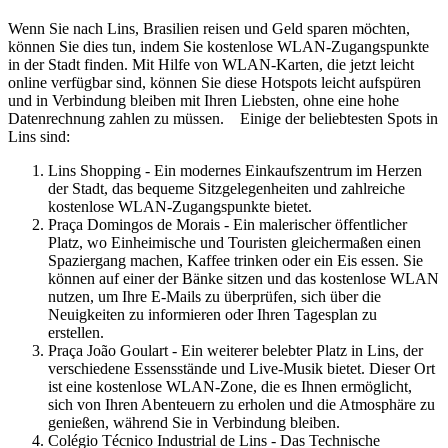
Wenn Sie nach Lins, Brasilien reisen und Geld sparen möchten,
können Sie dies tun, indem Sie kostenlose WLAN-Zugangspunkte
in der Stadt finden. Mit Hilfe von WLAN-Karten, die jetzt leicht
online verfügbar sind, können Sie diese Hotspots leicht aufspüren
und in Verbindung bleiben mit Ihren Liebsten, ohne eine hohe
Datenrechnung zahlen zu müssen. Einige der beliebtesten Spots in
Lins sind:
Lins Shopping - Ein modernes Einkaufszentrum im Herzen
der Stadt, das bequeme Sitzgelegenheiten und zahlreiche
kostenlose WLAN-Zugangspunkte bietet.
Praça Domingos de Morais - Ein malerischer öffentlicher
Platz, wo Einheimische und Touristen gleichermaßen einen
Spaziergang machen, Kaffee trinken oder ein Eis essen. Sie
können auf einer der Bänke sitzen und das kostenlose WLAN
nutzen, um Ihre E-Mails zu überprüfen, sich über die
Neuigkeiten zu informieren oder Ihren Tagesplan zu
erstellen.
Praça João Goulart - Ein weiterer belebter Platz in Lins, der
verschiedene Essensstände und Live-Musik bietet. Dieser Ort
ist eine kostenlose WLAN-Zone, die es Ihnen ermöglicht,
sich von Ihren Abenteuern zu erholen und die Atmosphäre zu
genießen, während Sie in Verbindung bleiben.
Colégio Técnico Industrial de Lins - Das Technische