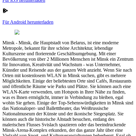
Für iOS herunterladen
Für Android herunterladen
Minsk
-
Minsk, die Hauptstadt von Belarus, ist eine moderne
Metropole, bekannt für ihre schöne Architektur, lebendige
Kulturszene und florierende Geschäftsumgebung. Mit einer
Bevölkerung von über 2 Millionen Menschen ist Minsk ein Zentrum
für Innovation, Kreativität und Wachstum - was Unternehmer,
Künstler und Reisende aus der ganzen Welt anzieht. Wenn Sie nach
Orten mit kostenlosem WLAN in Minsk suchen, gibt es mehrere
Möglichkeiten. Einige der beliebtesten Orte sind Cafés, Restaurants
und öffentliche Räume wie Parks und Plätze. Sie können auch eine
WLAN-Karte verwenden, um Hotspots in Ihrer Nähe zu finden,
was es Ihnen ermöglicht, immer in Verbindung zu bleiben, egal
wohin Sie gehen. Einige der Top-Sehenswürdigkeiten in Minsk sind
das Nationaloper- und Balletttheater, das Weißrussische
Nationalmuseum der Künste und der ikonische Siegesplatz. Sie
können auch die historische Altstadt besuchen, entlang des
malerischen Flusses Svislach spazieren oder das beeindruckende
Minsk-Arena-Komplex erkunden, der das ganze Jahr über eine
Vielzahl von Sport- und Kulturveranstaltungen beherbergt. Egal ob