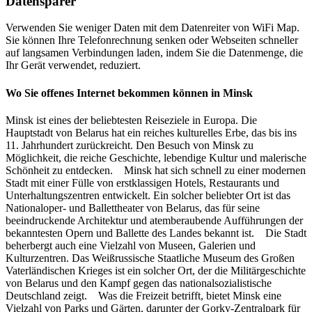
Datensparer
Verwenden Sie weniger Daten mit dem Datenreiter von WiFi Map.
Sie können Ihre Telefonrechnung senken oder Webseiten schneller
auf langsamen Verbindungen laden, indem Sie die Datenmenge, die
Ihr Gerät verwendet, reduziert.
Wo Sie offenes Internet bekommen können in Minsk
Minsk ist eines der beliebtesten Reiseziele in Europa. Die
Hauptstadt von Belarus hat ein reiches kulturelles Erbe, das bis ins
11. Jahrhundert zurückreicht. Den Besuch von Minsk zu
Möglichkeit, die reiche Geschichte, lebendige Kultur und malerische
Schönheit zu entdecken. Minsk hat sich schnell zu einer modernen
Stadt mit einer Fülle von erstklassigen Hotels, Restaurants und
Unterhaltungszentren entwickelt. Ein solcher beliebter Ort ist das
Nationaloper- und Ballettheater von Belarus, das für seine
beeindruckende Architektur und atemberaubende Aufführungen der
bekanntesten Opern und Ballette des Landes bekannt ist. Die Stadt
beherbergt auch eine Vielzahl von Museen, Galerien und
Kulturzentren. Das Weißrussische Staatliche Museum des Großen
Vaterländischen Krieges ist ein solcher Ort, der die Militärgeschichte
von Belarus und den Kampf gegen das nationalsozialistische
Deutschland zeigt. Was die Freizeit betrifft, bietet Minsk eine
Vielzahl von Parks und Gärten, darunter der Gorky-Zentralpark für