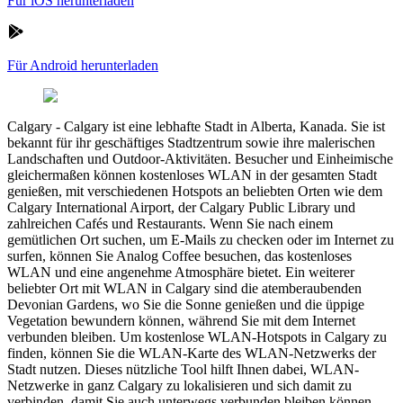
Für iOS herunterladen
Für Android herunterladen
Calgary
-
Calgary ist eine lebhafte Stadt in Alberta, Kanada. Sie ist
bekannt für ihr geschäftiges Stadtzentrum sowie ihre malerischen
Landschaften und Outdoor-Aktivitäten. Besucher und Einheimische
gleichermaßen können kostenloses WLAN in der gesamten Stadt
genießen, mit verschiedenen Hotspots an beliebten Orten wie dem
Calgary International Airport, der Calgary Public Library und
zahlreichen Cafés und Restaurants. Wenn Sie nach einem
gemütlichen Ort suchen, um E-Mails zu checken oder im Internet zu
surfen, können Sie Analog Coffee besuchen, das kostenloses
WLAN und eine angenehme Atmosphäre bietet. Ein weiterer
beliebter Ort mit WLAN in Calgary sind die atemberaubenden
Devonian Gardens, wo Sie die Sonne genießen und die üppige
Vegetation bewundern können, während Sie mit dem Internet
verbunden bleiben. Um kostenlose WLAN-Hotspots in Calgary zu
finden, können Sie die WLAN-Karte des WLAN-Netzwerks der
Stadt nutzen. Dieses nützliche Tool hilft Ihnen dabei, WLAN-
Netzwerke in ganz Calgary zu lokalisieren und sich damit zu
verbinden, damit Sie auch unterwegs verbunden bleiben können.