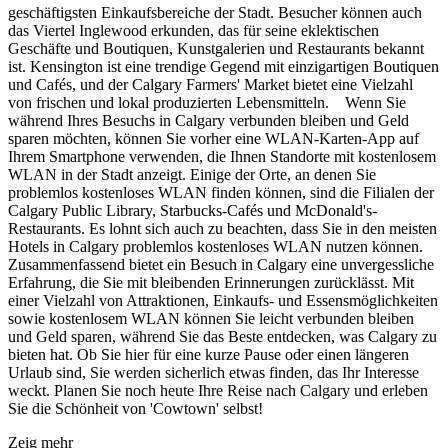
geschäftigsten Einkaufsbereiche der Stadt. Besucher können auch
das Viertel Inglewood erkunden, das für seine eklektischen
Geschäfte und Boutiquen, Kunstgalerien und Restaurants bekannt
ist. Kensington ist eine trendige Gegend mit einzigartigen Boutiquen
und Cafés, und der Calgary Farmers' Market bietet eine Vielzahl
von frischen und lokal produzierten Lebensmitteln. Wenn Sie
während Ihres Besuchs in Calgary verbunden bleiben und Geld
sparen möchten, können Sie vorher eine WLAN-Karten-App auf
Ihrem Smartphone verwenden, die Ihnen Standorte mit kostenlosem
WLAN in der Stadt anzeigt. Einige der Orte, an denen Sie
problemlos kostenloses WLAN finden können, sind die Filialen der
Calgary Public Library, Starbucks-Cafés und McDonald's-
Restaurants. Es lohnt sich auch zu beachten, dass Sie in den meisten
Hotels in Calgary problemlos kostenloses WLAN nutzen können.
Zusammenfassend bietet ein Besuch in Calgary eine unvergessliche
Erfahrung, die Sie mit bleibenden Erinnerungen zurücklässt. Mit
einer Vielzahl von Attraktionen, Einkaufs- und Essensmöglichkeiten
sowie kostenlosem WLAN können Sie leicht verbunden bleiben
und Geld sparen, während Sie das Beste entdecken, was Calgary zu
bieten hat. Ob Sie hier für eine kurze Pause oder einen längeren
Urlaub sind, Sie werden sicherlich etwas finden, das Ihr Interesse
weckt. Planen Sie noch heute Ihre Reise nach Calgary und erleben
Sie die Schönheit von 'Cowtown' selbst!
Zeig mehr