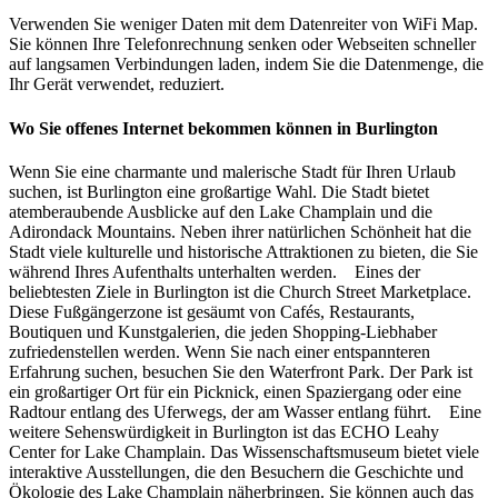
Verwenden Sie weniger Daten mit dem Datenreiter von WiFi Map.
Sie können Ihre Telefonrechnung senken oder Webseiten schneller
auf langsamen Verbindungen laden, indem Sie die Datenmenge, die
Ihr Gerät verwendet, reduziert.
Wo Sie offenes Internet bekommen können in Burlington
Wenn Sie eine charmante und malerische Stadt für Ihren Urlaub
suchen, ist Burlington eine großartige Wahl. Die Stadt bietet
atemberaubende Ausblicke auf den Lake Champlain und die
Adirondack Mountains. Neben ihrer natürlichen Schönheit hat die
Stadt viele kulturelle und historische Attraktionen zu bieten, die Sie
während Ihres Aufenthalts unterhalten werden. Eines der
beliebtesten Ziele in Burlington ist die Church Street Marketplace.
Diese Fußgängerzone ist gesäumt von Cafés, Restaurants,
Boutiquen und Kunstgalerien, die jeden Shopping-Liebhaber
zufriedenstellen werden. Wenn Sie nach einer entspannteren
Erfahrung suchen, besuchen Sie den Waterfront Park. Der Park ist
ein großartiger Ort für ein Picknick, einen Spaziergang oder eine
Radtour entlang des Uferwegs, der am Wasser entlang führt. Eine
weitere Sehenswürdigkeit in Burlington ist das ECHO Leahy
Center for Lake Champlain. Das Wissenschaftsmuseum bietet viele
interaktive Ausstellungen, die den Besuchern die Geschichte und
Ökologie des Lake Champlain näherbringen. Sie können auch das