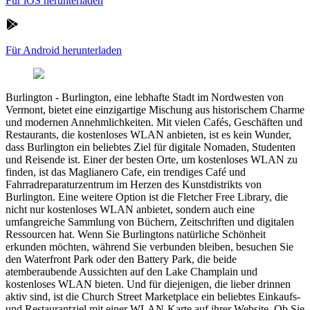
Für iOS herunterladen
Für Android herunterladen
Burlington
-
Burlington, eine lebhafte Stadt im Nordwesten von
Vermont, bietet eine einzigartige Mischung aus historischem Charme
und modernen Annehmlichkeiten. Mit vielen Cafés, Geschäften und
Restaurants, die kostenloses WLAN anbieten, ist es kein Wunder,
dass Burlington ein beliebtes Ziel für digitale Nomaden, Studenten
und Reisende ist. Einer der besten Orte, um kostenloses WLAN zu
finden, ist das Maglianero Cafe, ein trendiges Café und
Fahrradreparaturzentrum im Herzen des Kunstdistrikts von
Burlington. Eine weitere Option ist die Fletcher Free Library, die
nicht nur kostenloses WLAN anbietet, sondern auch eine
umfangreiche Sammlung von Büchern, Zeitschriften und digitalen
Ressourcen hat. Wenn Sie Burlingtons natürliche Schönheit
erkunden möchten, während Sie verbunden bleiben, besuchen Sie
den Waterfront Park oder den Battery Park, die beide
atemberaubende Aussichten auf den Lake Champlain und
kostenloses WLAN bieten. Und für diejenigen, die lieber drinnen
aktiv sind, ist die Church Street Marketplace ein beliebtes Einkaufs-
und Restaurantziel mit einer WLAN-Karte auf ihrer Website. Ob Sie