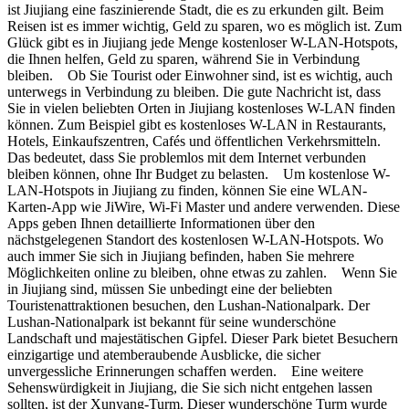
ist Jiujiang eine faszinierende Stadt, die es zu erkunden gilt. Beim
Reisen ist es immer wichtig, Geld zu sparen, wo es möglich ist. Zum
Glück gibt es in Jiujiang jede Menge kostenloser W-LAN-Hotspots,
die Ihnen helfen, Geld zu sparen, während Sie in Verbindung
bleiben. Ob Sie Tourist oder Einwohner sind, ist es wichtig, auch
unterwegs in Verbindung zu bleiben. Die gute Nachricht ist, dass
Sie in vielen beliebten Orten in Jiujiang kostenloses W-LAN finden
können. Zum Beispiel gibt es kostenloses W-LAN in Restaurants,
Hotels, Einkaufszentren, Cafés und öffentlichen Verkehrsmitteln.
Das bedeutet, dass Sie problemlos mit dem Internet verbunden
bleiben können, ohne Ihr Budget zu belasten. Um kostenlose W-
LAN-Hotspots in Jiujiang zu finden, können Sie eine WLAN-
Karten-App wie JiWire, Wi-Fi Master und andere verwenden. Diese
Apps geben Ihnen detaillierte Informationen über den
nächstgelegenen Standort des kostenlosen W-LAN-Hotspots. Wo
auch immer Sie sich in Jiujiang befinden, haben Sie mehrere
Möglichkeiten online zu bleiben, ohne etwas zu zahlen. Wenn Sie
in Jiujiang sind, müssen Sie unbedingt eine der beliebten
Touristenattraktionen besuchen, den Lushan-Nationalpark. Der
Lushan-Nationalpark ist bekannt für seine wunderschöne
Landschaft und majestätischen Gipfel. Dieser Park bietet Besuchern
einzigartige und atemberaubende Ausblicke, die sicher
unvergessliche Erinnerungen schaffen werden. Eine weitere
Sehenswürdigkeit in Jiujiang, die Sie sich nicht entgehen lassen
sollten, ist der Xunyang-Turm. Dieser wunderschöne Turm wurde