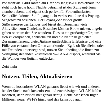
vor mehr als 1.400 Jahren am Ufer des Jangtse-Flusses erbaut und
steht noch heute hoch. Nachts betrachtet ist der Xunyang-Turm
atemberaubend und eignet sich perfekt für Fotoenthusiasten.
Schließlich können Sie Jiujiang nicht verlassen, ohne das Poyang-
Seegebiet zu besuchen. Der Poyang-See ist der größte
Süßwassersee des Landes und bietet den Besuchern viele
Aktivitäten zum Genießen. Besucher können Boote mieten, angeln
gehen oder um den See wandern. Dies ist ein großartiger Ort, um
sich zu entspannen, abzuschalten und die Natur zu genießen.
Zusammenfassend bietet Jiujiang unglaubliche Erlebnisse und eine
Fülle von erstaunlichen Orten zu erkunden. Egal, ob Sie alleine oder
mit Freunden unterwegs sind, nutzen Sie unbedingt die Ihnen zur
Verfügung stehenden kostenlosen W-LAN-Hotspots, während Sie
die Wunder von Jiujiang entdecken.
Zeig mehr
Nutzen, Teilen, Aktualisieren
Wenn du kostenloses WLAN genauso liebst wie wir und anderen
bei der Suche nach kostenlosem und zuverlässigem WLAN helfen
möchtest, dann bist du hier genau richtig. Echte Menschen fügen
Millionen neuer Wi-Fi's hinzu und das kannst du auch!