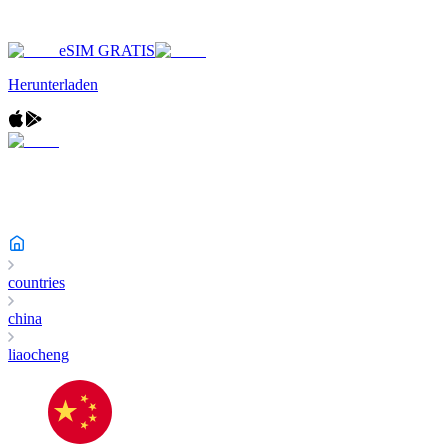
eSIM GRATIS
Herunterladen
countries
china
liaocheng