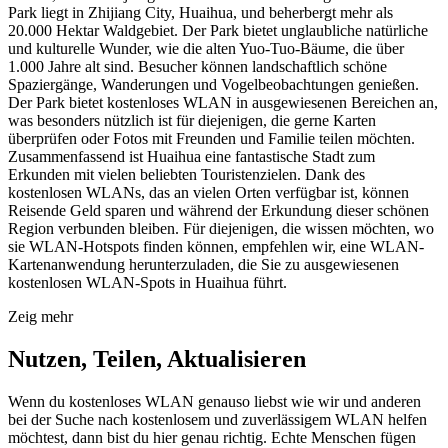
Park liegt in Zhijiang City, Huaihua, und beherbergt mehr als
20.000 Hektar Waldgebiet. Der Park bietet unglaubliche natürliche
und kulturelle Wunder, wie die alten Yuo-Tuo-Bäume, die über
1.000 Jahre alt sind. Besucher können landschaftlich schöne
Spaziergänge, Wanderungen und Vogelbeobachtungen genießen.
Der Park bietet kostenloses WLAN in ausgewiesenen Bereichen an,
was besonders nützlich ist für diejenigen, die gerne Karten
überprüfen oder Fotos mit Freunden und Familie teilen möchten.
Zusammenfassend ist Huaihua eine fantastische Stadt zum
Erkunden mit vielen beliebten Touristenzielen. Dank des
kostenlosen WLANs, das an vielen Orten verfügbar ist, können
Reisende Geld sparen und während der Erkundung dieser schönen
Region verbunden bleiben. Für diejenigen, die wissen möchten, wo
sie WLAN-Hotspots finden können, empfehlen wir, eine WLAN-
Kartenanwendung herunterzuladen, die Sie zu ausgewiesenen
kostenlosen WLAN-Spots in Huaihua führt.
Zeig mehr
Nutzen, Teilen, Aktualisieren
Wenn du kostenloses WLAN genauso liebst wie wir und anderen
bei der Suche nach kostenlosem und zuverlässigem WLAN helfen
möchtest, dann bist du hier genau richtig. Echte Menschen fügen