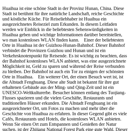
Huaihua ist eine schöne Stadt in der Provinz Hunan, China. Diese
Stadt ist berühmt für ihre natürliche Landschaft, reiche Geschichte
und köstliche Küche. Für Reiseliebhaber ist Huaihua ein
ausgezeichnetes Reiseziel zum Erkunden. In diesem Leitfaden
werden wir Einblick in die beliebtesten Sehenswürdigkeiten in
Huaihua geben und wichtige Informationen darüber bereitstellen,
wo man kostenloses WLAN finden kann. Einer der beliebtesten
Orte in Huaihua ist der Guizhou-Hunan-Bahnhof. Dieser Bahnhof
verbindet die Provinzen Guizhou und Hunan und ist ein
Verkehrsknotenpunkt für Reisende. Es ist wichtig zu beachten, dass
der Bahnhof kostenloses WLAN anbietet, was eine ausgezeichnete
Möglichkeit ist, Geld zu sparen und während der Reise verbunden
zu bleiben. Der Bahnhof ist auch ein Tor zu einigen der schönsten
Orte in Huaihua. Ein weiterer Ort, der einen Besuch wert ist, ist
die Altstadt Fenghuang. Diese alte Stadt ist bekannt für ihre gut
erhaltenen Gebäude aus der Ming- und Qing-Zeit und ist ein
UNESCO-Weltkulturerbe. Besucher können entlang des Tuojiang-
Flusses spazieren und die vielen Geschäfte, Restaurants und
traditionellen Häuser erkunden. Die Altstadt Fenghuang ist ein
ausgezeichneter Ort, um Fotos zu machen und mehr über die
Geschichte von Huaihua zu erfahren. In dieser Gegend gibt es viele
Cafés, Restaurants und Hotels, die kostenloses WLAN anbieten.
Wenn Sie einen Ort zum Entspannen und Genießen der Natur
suchen, ist der Zhijiang National Forest Park eine gute Wahl. Dieser