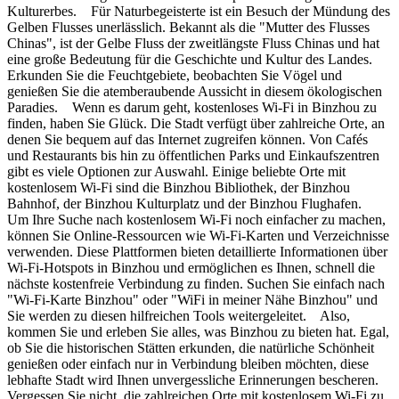
Kulturerbes. Für Naturbegeisterte ist ein Besuch der Mündung des
Gelben Flusses unerlässlich. Bekannt als die "Mutter des Flusses
Chinas", ist der Gelbe Fluss der zweitlängste Fluss Chinas und hat
eine große Bedeutung für die Geschichte und Kultur des Landes.
Erkunden Sie die Feuchtgebiete, beobachten Sie Vögel und
genießen Sie die atemberaubende Aussicht in diesem ökologischen
Paradies. Wenn es darum geht, kostenloses Wi-Fi in Binzhou zu
finden, haben Sie Glück. Die Stadt verfügt über zahlreiche Orte, an
denen Sie bequem auf das Internet zugreifen können. Von Cafés
und Restaurants bis hin zu öffentlichen Parks und Einkaufszentren
gibt es viele Optionen zur Auswahl. Einige beliebte Orte mit
kostenlosem Wi-Fi sind die Binzhou Bibliothek, der Binzhou
Bahnhof, der Binzhou Kulturplatz und der Binzhou Flughafen.
Um Ihre Suche nach kostenlosem Wi-Fi noch einfacher zu machen,
können Sie Online-Ressourcen wie Wi-Fi-Karten und Verzeichnisse
verwenden. Diese Plattformen bieten detaillierte Informationen über
Wi-Fi-Hotspots in Binzhou und ermöglichen es Ihnen, schnell die
nächste kostenfreie Verbindung zu finden. Suchen Sie einfach nach
"Wi-Fi-Karte Binzhou" oder "WiFi in meiner Nähe Binzhou" und
Sie werden zu diesen hilfreichen Tools weitergeleitet. Also,
kommen Sie und erleben Sie alles, was Binzhou zu bieten hat. Egal,
ob Sie die historischen Stätten erkunden, die natürliche Schönheit
genießen oder einfach nur in Verbindung bleiben möchten, diese
lebhafte Stadt wird Ihnen unvergessliche Erinnerungen bescheren.
Vergessen Sie nicht, die zahlreichen Orte mit kostenlosem Wi-Fi zu