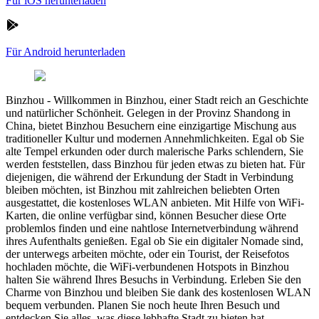
Für iOS herunterladen
Für Android herunterladen
Binzhou
-
Willkommen in Binzhou, einer Stadt reich an Geschichte
und natürlicher Schönheit. Gelegen in der Provinz Shandong in
China, bietet Binzhou Besuchern eine einzigartige Mischung aus
traditioneller Kultur und modernen Annehmlichkeiten. Egal ob Sie
alte Tempel erkunden oder durch malerische Parks schlendern, Sie
werden feststellen, dass Binzhou für jeden etwas zu bieten hat. Für
diejenigen, die während der Erkundung der Stadt in Verbindung
bleiben möchten, ist Binzhou mit zahlreichen beliebten Orten
ausgestattet, die kostenloses WLAN anbieten. Mit Hilfe von WiFi-
Karten, die online verfügbar sind, können Besucher diese Orte
problemlos finden und eine nahtlose Internetverbindung während
ihres Aufenthalts genießen. Egal ob Sie ein digitaler Nomade sind,
der unterwegs arbeiten möchte, oder ein Tourist, der Reisefotos
hochladen möchte, die WiFi-verbundenen Hotspots in Binzhou
halten Sie während Ihres Besuchs in Verbindung. Erleben Sie den
Charme von Binzhou und bleiben Sie dank des kostenlosen WLAN
bequem verbunden. Planen Sie noch heute Ihren Besuch und
entdecken Sie alles, was diese lebhafte Stadt zu bieten hat.