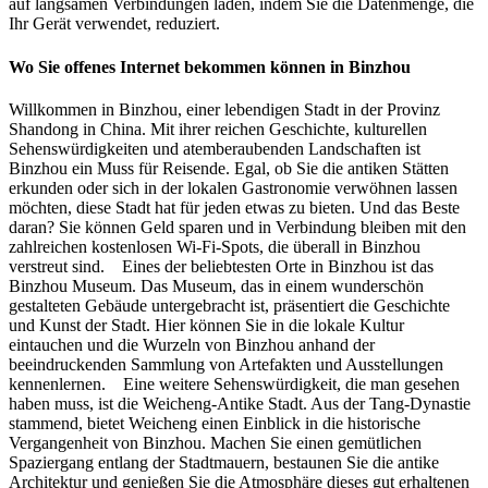
auf langsamen Verbindungen laden, indem Sie die Datenmenge, die
Ihr Gerät verwendet, reduziert.
Wo Sie offenes Internet bekommen können in Binzhou
Willkommen in Binzhou, einer lebendigen Stadt in der Provinz
Shandong in China. Mit ihrer reichen Geschichte, kulturellen
Sehenswürdigkeiten und atemberaubenden Landschaften ist
Binzhou ein Muss für Reisende. Egal, ob Sie die antiken Stätten
erkunden oder sich in der lokalen Gastronomie verwöhnen lassen
möchten, diese Stadt hat für jeden etwas zu bieten. Und das Beste
daran? Sie können Geld sparen und in Verbindung bleiben mit den
zahlreichen kostenlosen Wi-Fi-Spots, die überall in Binzhou
verstreut sind. Eines der beliebtesten Orte in Binzhou ist das
Binzhou Museum. Das Museum, das in einem wunderschön
gestalteten Gebäude untergebracht ist, präsentiert die Geschichte
und Kunst der Stadt. Hier können Sie in die lokale Kultur
eintauchen und die Wurzeln von Binzhou anhand der
beeindruckenden Sammlung von Artefakten und Ausstellungen
kennenlernen. Eine weitere Sehenswürdigkeit, die man gesehen
haben muss, ist die Weicheng-Antike Stadt. Aus der Tang-Dynastie
stammend, bietet Weicheng einen Einblick in die historische
Vergangenheit von Binzhou. Machen Sie einen gemütlichen
Spaziergang entlang der Stadtmauern, bestaunen Sie die antike
Architektur und genießen Sie die Atmosphäre dieses gut erhaltenen