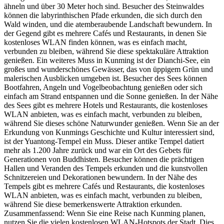
ähneln und über 30 Meter hoch sind. Besucher des Steinwaldes
können die labyrinthischen Pfade erkunden, die sich durch den
Wald winden, und die atemberaubende Landschaft bewundern. In
der Gegend gibt es mehrere Cafés und Restaurants, in denen Sie
kostenloses WLAN finden können, was es einfach macht,
verbunden zu bleiben, während Sie diese spektakuläre Attraktion
genießen. Ein weiteres Muss in Kunming ist der Dianchi-See, ein
großes und wunderschönes Gewässer, das von üppigem Grün und
malerischen Ausblicken umgeben ist. Besucher des Sees können
Bootfahren, Angeln und Vogelbeobachtung genießen oder sich
einfach am Strand entspannen und die Sonne genießen. In der Nähe
des Sees gibt es mehrere Hotels und Restaurants, die kostenloses
WLAN anbieten, was es einfach macht, verbunden zu bleiben,
während Sie dieses schöne Naturwunder genießen. Wenn Sie an der
Erkundung von Kunmings Geschichte und Kultur interessiert sind,
ist der Yuantong-Tempel ein Muss. Dieser antike Tempel datiert
mehr als 1.200 Jahre zurück und war ein Ort des Gebets für
Generationen von Buddhisten. Besucher können die prächtigen
Hallen und Veranden des Tempels erkunden und die kunstvollen
Schnitzereien und Dekorationen bewundern. In der Nähe des
Tempels gibt es mehrere Cafés und Restaurants, die kostenloses
WLAN anbieten, was es einfach macht, verbunden zu bleiben,
während Sie diese bemerkenswerte Attraktion erkunden.
Zusammenfassend: Wenn Sie eine Reise nach Kunming planen,
nutzen Sie die vielen kostenlosen WLAN-Hotspots der Stadt. Dies