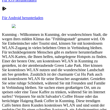
Für iOS herunterladen
Für Android herunterladen
Kunming
-
Willkommen in Kunming, der wunderschönen Stadt, die
wegen ihres milden Klimas das "Frühlingsstadt" genannt wird. Ob
Sie Einheimischer oder Tourist sind, können Sie mit kostenlosem
WLAN-Zugang in vielen beliebten Orten in Verbindung bleiben.
Für technikbegeisterte Menschen gibt es mehrere herunterladbare
WLAN-Karten, die Ihnen helfen, nahegelegene Hotspots zu finden.
Einer der besten Orte, um kostenloses WLAN in Kunming zu
genießen, ist der atemberaubende Green Lake Park. Hier können
Sie kostenloses WLAN nutzen und die wunderschöne Landschaft
am See genießen. Zusätzlich ist der charmante Cui Hu Park auch
mit kostenlosem WLAN für seine Besucher ausgestattet. Genießen
Sie seine ruhige Schönheit, während Sie mit Freunden und Familie
in Verbindung bleiben. Sie suchen einen großartigen Ort, um zu
speisen oder eine Tasse Kaffee zu trinken, während Sie im Internet
surfen? Verpassen Sie nicht Salvador's Coffee House oder das
berüchtigte Haigeng Bank Coffee in Kunming. Diese trendigen
Cafés bieten ihren Kunden kostenloses WLAN und sind somit der
perfekte Ort für einen schnellen Austausch, ein Arbeitsmeeting oder