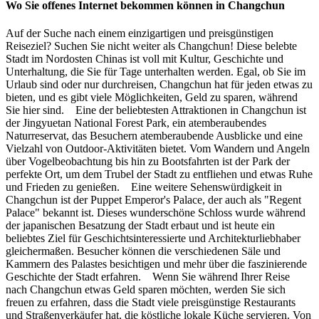
Wo Sie offenes Internet bekommen können in Changchun
Auf der Suche nach einem einzigartigen und preisgünstigen
Reiseziel? Suchen Sie nicht weiter als Changchun! Diese belebte
Stadt im Nordosten Chinas ist voll mit Kultur, Geschichte und
Unterhaltung, die Sie für Tage unterhalten werden. Egal, ob Sie im
Urlaub sind oder nur durchreisen, Changchun hat für jeden etwas zu
bieten, und es gibt viele Möglichkeiten, Geld zu sparen, während
Sie hier sind. Eine der beliebtesten Attraktionen in Changchun ist
der Jingyuetan National Forest Park, ein atemberaubendes
Naturreservat, das Besuchern atemberaubende Ausblicke und eine
Vielzahl von Outdoor-Aktivitäten bietet. Vom Wandern und Angeln
über Vogelbeobachtung bis hin zu Bootsfahrten ist der Park der
perfekte Ort, um dem Trubel der Stadt zu entfliehen und etwas Ruhe
und Frieden zu genießen. Eine weitere Sehenswürdigkeit in
Changchun ist der Puppet Emperor's Palace, der auch als "Regent
Palace" bekannt ist. Dieses wunderschöne Schloss wurde während
der japanischen Besatzung der Stadt erbaut und ist heute ein
beliebtes Ziel für Geschichtsinteressierte und Architekturliebhaber
gleichermaßen. Besucher können die verschiedenen Säle und
Kammern des Palastes besichtigen und mehr über die faszinierende
Geschichte der Stadt erfahren. Wenn Sie während Ihrer Reise
nach Changchun etwas Geld sparen möchten, werden Sie sich
freuen zu erfahren, dass die Stadt viele preisgünstige Restaurants
und Straßenverkäufer hat, die köstliche lokale Küche servieren. Von