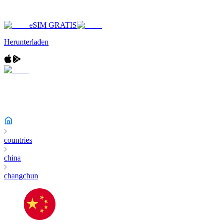
eSIM GRATIS
Herunterladen
countries
china
changchun