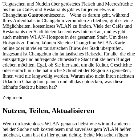
Teigtaschen und Nudeln über geröstetes Fleisch und Meeresfrüchte
bis hin zu Cafés und Restaurants gibt es für jeden etwas in
Changchuns Gastronomieszene. Wenn es darum geht, während
Ihres Aufenthalts in Changchun verbunden zu bleiben, gibt es viele
Möglichkeiten, kostenloses WLAN zu finden. Viele der Cafés und
Restaurants der Stadt bieten kostenloses Internet an, und es gibt
auch mehrere WLAN-Hotspots in der gesamten Stadt. Um diese
Hotspots zu finden, können Sie eine Changchun WLAN-Karte
online oder in vielen touristischen Büros der Stadt überprüfen.
Insgesamt ist Changchun ein fantastisches Reiseziel für alle, die eine
einzigartige und aufregende chinesische Stadt mit kleinem Budget
erleben möchten. Egal, ob Sie hier sind, um die Kultur, Geschichte
oder einfach nur die natürliche Schönheit der Region zu genießen,
Ihnen wird nie langweilig werden. Warum also nicht Ihren nächsten
Urlaub in Changchun planen und all das entdecken, was diese
lebhafte Stadt zu bieten hat?
Zeig mehr
Nutzen, Teilen, Aktualisieren
Wenn du kostenloses WLAN genauso liebst wie wir und anderen
bei der Suche nach kostenlosem und zuverlässigem WLAN helfen
möchtest, dann bist du hier genau richtig. Echte Menschen fügen