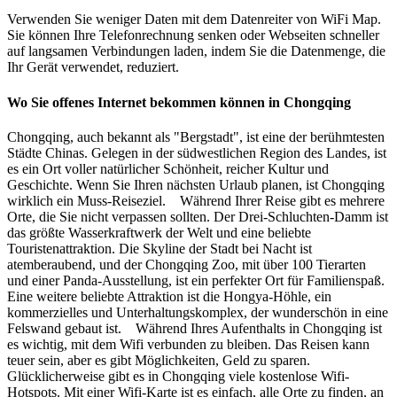
Verwenden Sie weniger Daten mit dem Datenreiter von WiFi Map.
Sie können Ihre Telefonrechnung senken oder Webseiten schneller
auf langsamen Verbindungen laden, indem Sie die Datenmenge, die
Ihr Gerät verwendet, reduziert.
Wo Sie offenes Internet bekommen können in Chongqing
Chongqing, auch bekannt als "Bergstadt", ist eine der berühmtesten
Städte Chinas. Gelegen in der südwestlichen Region des Landes, ist
es ein Ort voller natürlicher Schönheit, reicher Kultur und
Geschichte. Wenn Sie Ihren nächsten Urlaub planen, ist Chongqing
wirklich ein Muss-Reiseziel. Während Ihrer Reise gibt es mehrere
Orte, die Sie nicht verpassen sollten. Der Drei-Schluchten-Damm ist
das größte Wasserkraftwerk der Welt und eine beliebte
Touristenattraktion. Die Skyline der Stadt bei Nacht ist
atemberaubend, und der Chongqing Zoo, mit über 100 Tierarten
und einer Panda-Ausstellung, ist ein perfekter Ort für Familienspaß.
Eine weitere beliebte Attraktion ist die Hongya-Höhle, ein
kommerzielles und Unterhaltungskomplex, der wunderschön in eine
Felswand gebaut ist. Während Ihres Aufenthalts in Chongqing ist
es wichtig, mit dem Wifi verbunden zu bleiben. Das Reisen kann
teuer sein, aber es gibt Möglichkeiten, Geld zu sparen.
Glücklicherweise gibt es in Chongqing viele kostenlose Wifi-
Hotspots. Mit einer Wifi-Karte ist es einfach, alle Orte zu finden, an