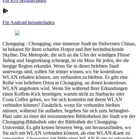
Für iOS herunterladen
Für Android herunterladen
Chongqing
-
Chongqing, eine immense Stadt im Südwesten Chinas,
ist bekannt für ihren scharfen Hotpot und ihre beeindruckende
Skyline. Die Metropole, die sich an die Ufer der windigen Flüsse
Jialing und Jangtsekiang schmiegt, ist ein Muss für jeden, der die
bergige Region erkundet. Wenn Sie in dieser belebten Stadt
unterwegs sind, sollten Sie immer wissen, wo Sie kostenloses
WLAN erhalten können, um verbunden zu bleiben. Es gibt eine
Reihe von beliebten Orten in Chongqing, an denen kostenloses
WLAN angeboten wird. Wenn Sie während Ihrer Erkundungen
einen Koffein-Kick benötigen, warum nicht zu Starbucks oder
Costa Coffee gehen, wo Sie sich kostenlos mit ihrem WLAN
verbinden können? Zusätzlich, wenn Sie verbunden bleiben
müssen, während Sie aufladen, begeben Sie sich zum Jiefangbei-
Platz oder zu einer der renommierten Bibliotheken der Stadt wie der
Chongqing-Bibliothek oder der Bibliothek der Chongqing-
Universität. Es gibt keinen besseren Weg, um herauszufinden, wo
Sie sich mit WLAN verbinden können, als eine WLAN-Karte zu
verwenden. Chongqing mit Hilfe einer WLAN-Karte zu erkunden